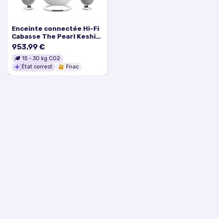
Enceinte connectée Hi-Fi
Cabasse The Pearl Keshi
System Blanc
953,99 €
15
-
30
kg CO2
État correct
Fnac