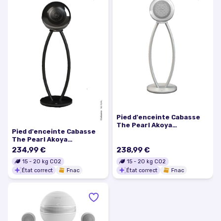
Pied d'enceinte Cabasse
The Pearl Akoya
Pied d'enceinte Cabasse
Floorstand Blanc vendu à
The Pearl Akoya
l'unité
Floorstand Noir vendu à
234,99 €
238,99 €
l'unité
15
-
20
kg CO2
15
-
20
kg CO2
État correct
Fnac
État correct
Fnac