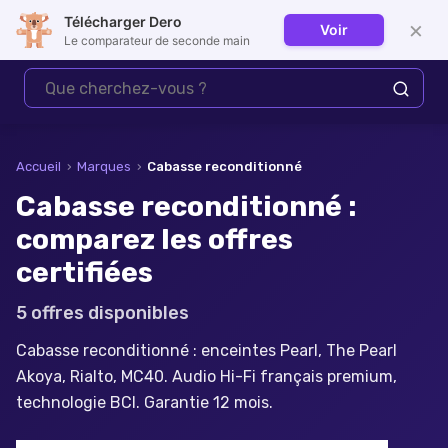
Télécharger Dero
×
Voir
Se connecter
Le comparateur de seconde main
Accueil
›
Marques
›
Cabasse
reconditionné
Cabasse reconditionné :
comparez les offres
certifiées
5
offre
s
disponible
s
Cabasse reconditionné : enceintes Pearl, The Pearl
Akoya, Rialto, MC40. Audio Hi-Fi français premium,
technologie BCI. Garantie 12 mois.