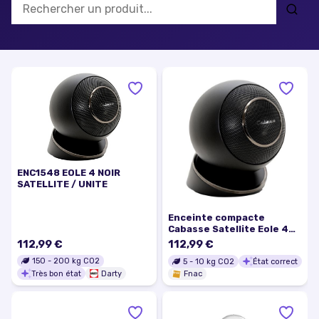
ENC1548 EOLE 4 NOIR
SATELLITE / UNITE
Enceinte compacte
Cabasse Satellite Eole 4
Noir Vendue à l’unité
112,99 €
112,99 €
150
-
200
kg CO2
5
-
10
kg CO2
État correct
Très bon état
Darty
Fnac