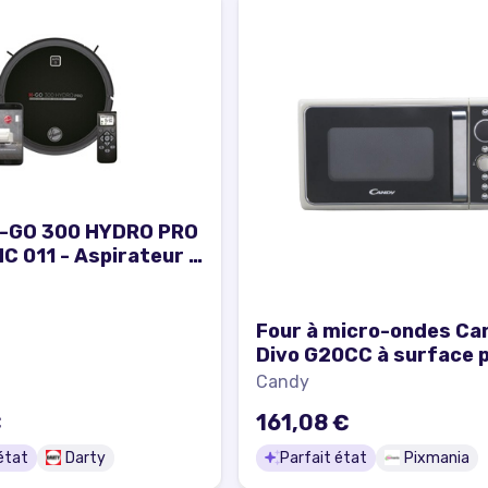
H-GO 300 HYDRO PRO
 011 - Aspirateur -
ans sac - Noir ultra
Four à micro-ondes Ca
Divo G20CC à surface 
avec gril 20 L 700 W Cr
Candy
Excellent état
€
161,08 €
état
Darty
Parfait état
Pixmania