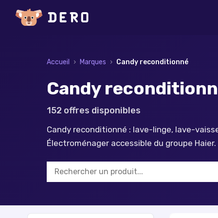
Accueil
›
Marques
›
Candy
reconditionné
Candy reconditionné
152
offre
s
disponible
s
Candy reconditionné : lave-linge, lave-vaisse
Électroménager accessible du groupe Haier.