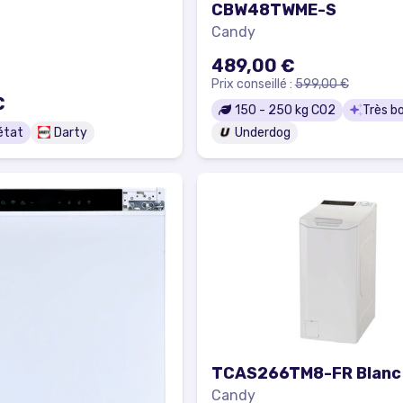
CBW48TWME-S
Candy
489,00 €
Prix conseillé :
599,00 €
€
150
-
250
kg CO2
Très b
état
Darty
Underdog
TCAS266TM8-FR Blanc
Candy