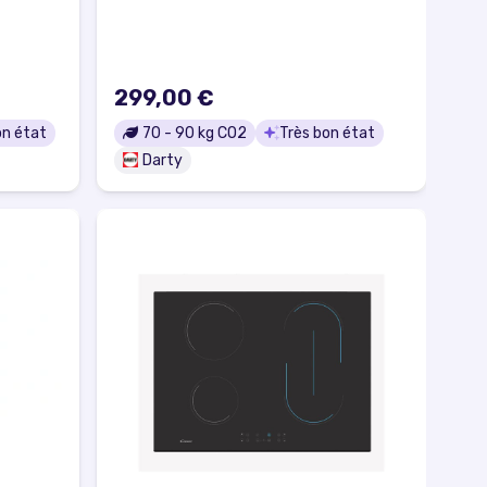
299,00 €
on état
70
-
90
kg CO2
Très bon état
Darty