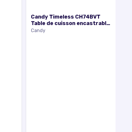
Candy Timeless CH74BVT
Table de cuisson encastrable
en céramique 4 feux Noir -
Candy
Excellent état