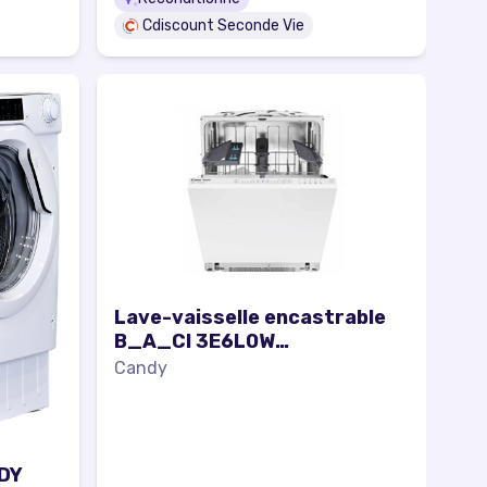
Cdiscount Seconde Vie
Lave-vaisselle encastrable
B_A_CI 3E6L0W
reconditionné
Candy
NDY