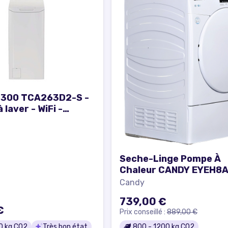
 300 TCA263D2-S -
 laver - WiFi -
 41 cm - profondeur :
auteur : 86 cm -
nt par le dessus -
- 6
Seche-Linge Pompe À
Chaleur CANDY EYEH8
Candy
739,00 €
€
Prix conseillé :
889,00 €
0
kg CO2
Très bon état
800
-
1200
kg CO2