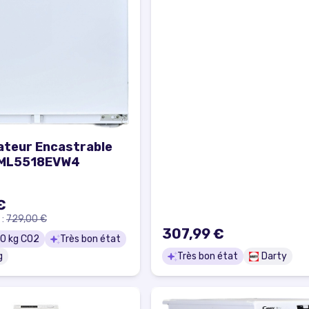
ateur Encastrable
ML5518EVW4
€
 :
729,00 €
307,99 €
0
kg CO2
Très bon état
g
Très bon état
Darty