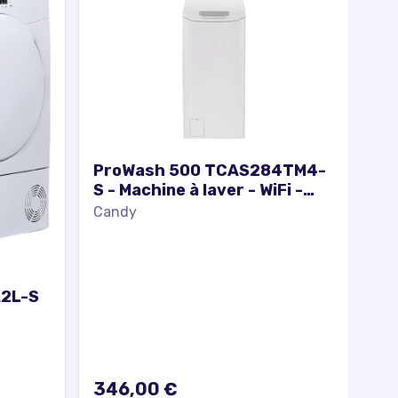
ProWash 500 TCAS284TM4-
S - Machine à laver - WiFi -
largeur : 41 cm - profondeur :
Candy
60 cm - hauteur : 86 cm -
chargement par le dessus -
46 litres - 8
A2L-S
346,00 €