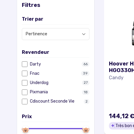
Filtres
Trier par
Revendeur
Hoover 
Darty
66
HGO330HC
Fnac
39
robot - s
Candy
Underdog
brillant
27
Pixmania
18
Cdiscount Seconde Vie
2
144,12 
Prix
Très bon 