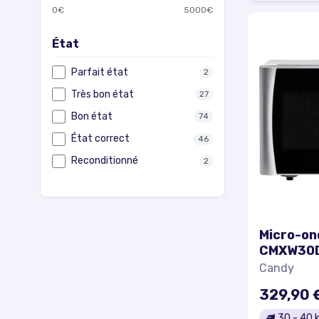
0
€
5000
€
État
Parfait état
2
Très bon état
27
Bon état
74
État correct
46
Reconditionné
2
Micro-on
CMXW30DS
Argent -
Candy
Décongél
329,90 
Puissanc
30
-
40
k