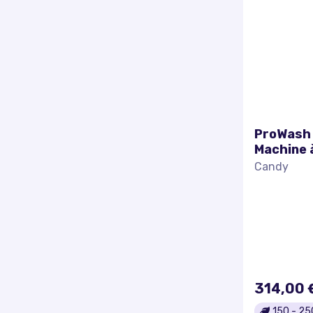
ProWash
Machine à
largeur :
Candy
60 cm - h
chargeme
46 litres 
314,00 
150
-
25