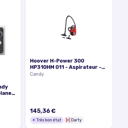
Hoover H-Power 300
HP310HM 011 - Aspirateur -
traineau - sans sac - rouge
Candy
tulipe
ndy
plane
ème -
145,36 €
Très bon état
Darty