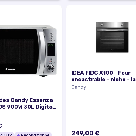
IDEA FIDC X100 - Four -
encastrable - niche - l
: 56 cm - profondeur : 
Candy
hauteur : 59 cm - class
acier inoxydable
des Candy Essenza
 900W 30L Digital
 Fonction
ation - 5 Niveaux de
€
e - 10 Menus Auto
249,00 €
g CO2
Reconditionné