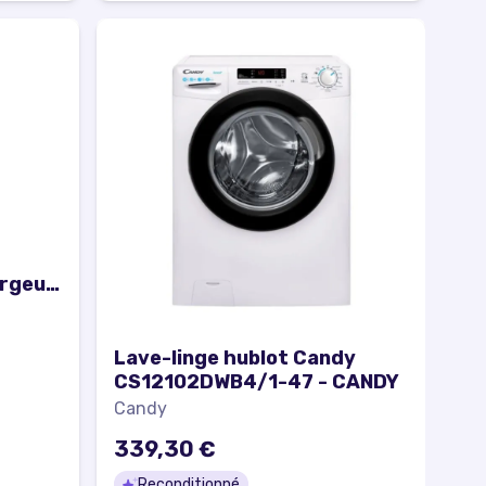
argeur
56 cm -
e A -
Lave-linge hublot Candy
CS12102DWB4/1-47 - CANDY
Candy
339,30 €
Reconditionné