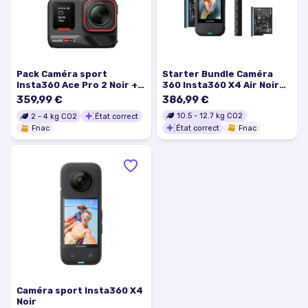
Pack Caméra sport
Starter Bundle Caméra
Insta360 Ace Pro 2 Noir +
360 Insta360 X4 Air Noir
2nde batterie
graphite
359,99 €
386,99 €
10.5
-
12.7
kg CO2
2
-
4
kg CO2
État correct
État correct
Fnac
Fnac
Caméra sport Insta360 X4
Noir