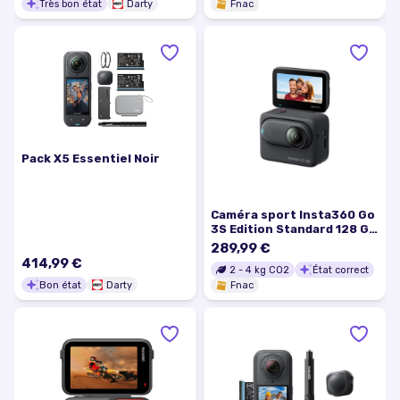
Très bon état
Darty
Fnac
Pack X5 Essentiel Noir
Caméra sport Insta360 Go
3S Edition Standard 128 Go
Noir
289,99 €
414,99 €
2
-
4
kg CO2
État correct
Bon état
Darty
Fnac