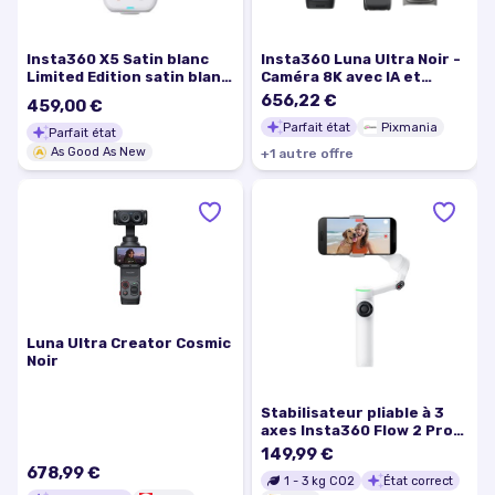
Insta360 X5 Satin blanc
Insta360 Luna Ultra Noir -
Limited Edition satin blanc
Caméra 8K avec IA et
- neuf
écran OLED - Excellent
656,22 €
459,00 €
état
Parfait état
Pixmania
Parfait état
As Good As New
+
1
autre
offre
Luna Ultra Creator Cosmic
Noir
Stabilisateur pliable à 3
axes Insta360 Flow 2 Pro
Standard Blanc
149,99 €
678,99 €
1
-
3
kg CO2
État correct