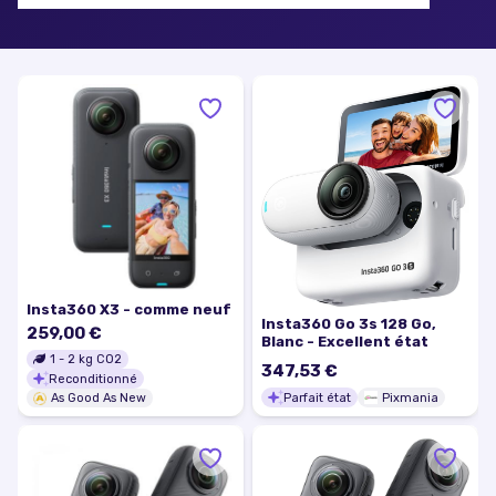
Insta360 X3 - comme neuf
Insta360 Go 3s 128 Go,
259,00 €
Blanc - Excellent état
1
-
2
kg CO2
347,53 €
Reconditionné
Parfait état
Pixmania
As Good As New