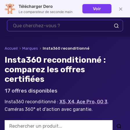
Télécharger Dero
×
Voir
Se connecter
Le comparateur de seconde main
Accueil
›
Marques
›
Insta360
reconditionné
Insta360 reconditionné :
comparez les offres
certifiées
17
offre
s
disponible
s
Insta360 reconditionné :
X5, X4, Ace Pro, GO 3
.
Caméras 360° et d'action avec garantie.