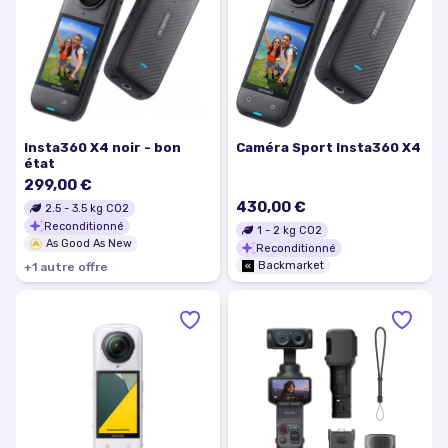
Insta360 X4 noir - bon
Caméra Sport Insta360 X4
état
299,00 €
430,00 €
2.5
-
3.5
kg CO2
Reconditionné
1
-
2
kg CO2
As Good As New
Reconditionné
Backmarket
+
1
autre
offre