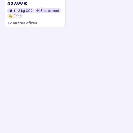
427,99 €
1
-
2
kg CO2
État correct
Fnac
+
2
autre
s
offre
s