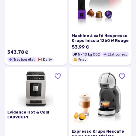
Réutilisable Moulin à Café
Noir
Machine à café Nespresso
Krups Inissia 1260 W Rouge
53,99 €
343,78 €
5
-
10
kg CO2
État correct
Très bon état
Darty
Fnac
Evidence Hot & Cold
EA898DF1
Expresso Krups Nescafé