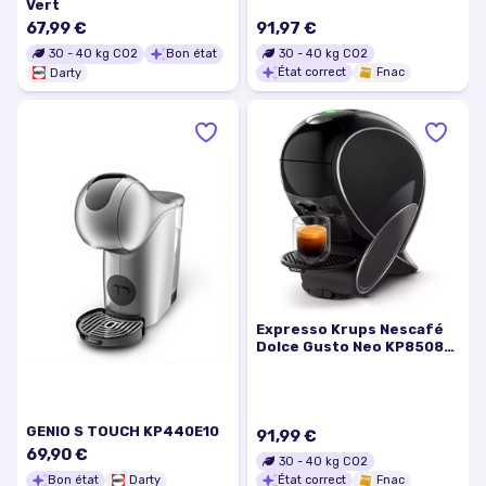
Vert
67,99 €
91,97 €
30
-
40
kg CO2
30
-
40
kg CO2
Bon état
État correct
Fnac
Darty
Expresso Krups Nescafé
Dolce Gusto Neo KP850810
1600 W Noir
GENIO S TOUCH KP440E10
91,99 €
69,90 €
30
-
40
kg CO2
Bon état
Darty
État correct
Fnac