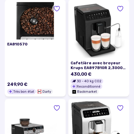
EA810570
Cafetière avec broyeur
Krups EA897B10R 2,3000L
- Noir
430,00 €
30
-
40
kg CO2
249,90 €
Reconditionné
Très bon état
Darty
Backmarket