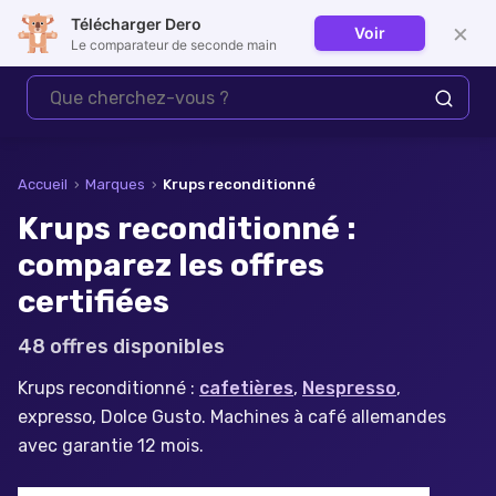
Télécharger Dero
×
Voir
Se connecter
Le comparateur de seconde main
Accueil
›
Marques
›
Krups
reconditionné
Krups reconditionné :
comparez les offres
certifiées
48
offre
s
disponible
s
Krups reconditionné :
cafetières
,
Nespresso
,
expresso, Dolce Gusto. Machines à café allemandes
avec garantie 12 mois.