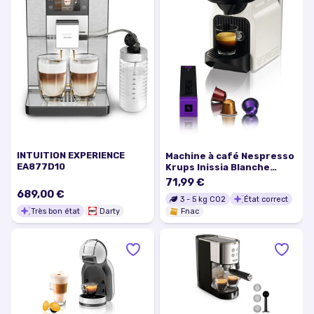
INTUITION EXPERIENCE
Machine à café Nespresso
EA877D10
Krups Inissia Blanche
YY1530FD
71,99 €
689,00 €
3
-
5
kg CO2
État correct
Très bon état
Darty
Fnac