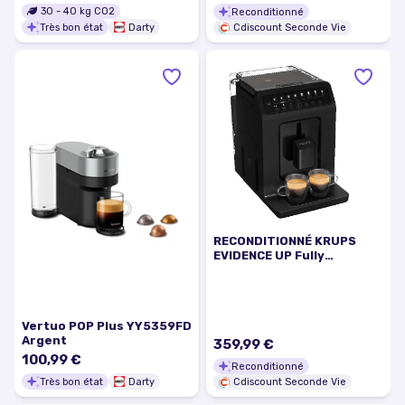
30
-
40
kg CO2
Reconditionné
Très bon état
Darty
Cdiscount Seconde Vie
RECONDITIONNÉ KRUPS
EVIDENCE UP Fully
Automatic Espresso and
Cappuccino Machine
Smart Design EA897B10R
Vertuo POP Plus YY5359FD
Argent
359,99 €
100,99 €
Reconditionné
Très bon état
Darty
Cdiscount Seconde Vie