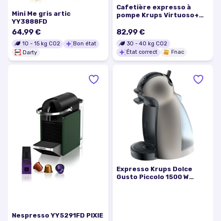
Cafetière expresso à
Mini Me gris artic
pompe Krups Virtuoso+
YY3888FD
XP444C10 Inox
64,99 €
82,99 €
30
-
40
kg CO2
10
-
15
kg CO2
Bon état
État correct
Fnac
Darty
Expresso Krups Dolce
Gusto Piccolo 1500 W
Argent et Noir
Nespresso YY5291FD PIXIE