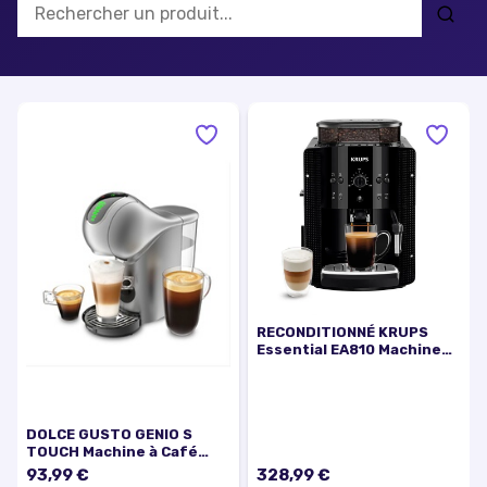
RECONDITIONNÉ KRUPS
Essential EA810 Machine
espresso entièrement
automatique EA810870-RA
DOLCE GUSTO GENIO S
TOUCH Machine à Café
Multi-Boissons SILVER
93,99 €
328,99 €
YY4443FD