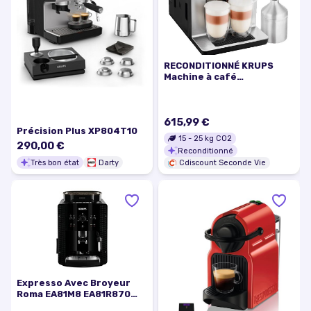
RECONDITIONNÉ KRUPS
Machine à café
grain Connectée avec
mousseur Nettoyage
automatique EA894T10-
RA
615,99 €
Précision Plus XP804T10
15
-
25
kg CO2
290,00 €
Reconditionné
Très bon état
Darty
Cdiscount Seconde Vie
Expresso Avec Broyeur
Roma EA81M8 EA81R870
1.7L 240V 1450W 1 Tasses