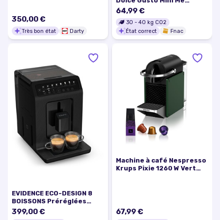
Dolce Gusto Mini Me
YY3888FD 1500 W Gris
64,99 €
arctic et Noir
350,00 €
30
-
40
kg CO2
Très bon état
Darty
État correct
Fnac
Machine à café Nespresso
Krups Pixie 1260 W Vert
foncé
EVIDENCE ECO-DESIGN 8
BOISSONS Préréglées
EA897B10
399,00 €
67,99 €