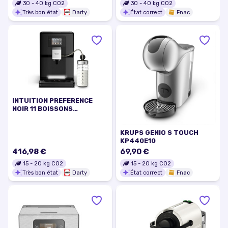
30
-
40
kg CO2
30
-
40
kg CO2
Très bon état
Darty
État correct
Fnac
INTUITION PREFERENCE
NOIR 11 BOISSONS
EA873810
KRUPS GENIO S TOUCH
KP440E10
416,98 €
69,90 €
15
-
20
kg CO2
15
-
20
kg CO2
Très bon état
Darty
État correct
Fnac