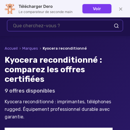
Télécharger Dero
×
Voir
Se connecter
Le comparateur de seconde main
Accueil
›
Marques
›
Kyocera
reconditionné
Kyocera reconditionné :
comparez les offres
certifiées
9
offre
s
disponible
s
Kyocera reconditionné : imprimantes, téléphones
rugged. Équipement professionnel durable avec
garantie.