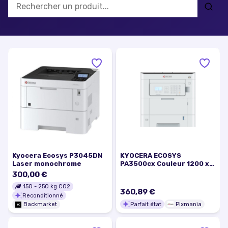
Kyocera Ecosys P3045DN
KYOCERA ECOSYS
Laser monochrome
PA3500cx Couleur 1200 x
1200 DPI A4 - Excellent
300,00 €
état
150
-
250
kg CO2
360,89 €
Reconditionné
Parfait état
Pixmania
Backmarket