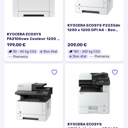
KYOCERA ECOSYS P2235dn
1200 x 1200 DPI A4 - Bon
KYOCERA ECOSYS
état
PA2100cwx Couleur 1200 x
1200 DPI A4 Wifi - Bon état
199,00 €
209,00 €
150
-
250
kg CO2
30
-
40
kg CO2
Bon état
Bon état
Pixmania
Pixmania
KYOCERA ECOSYS