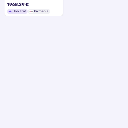
1200 DPI 26 ppm - Bon état
1968,29 €
Bon état
Pixmania