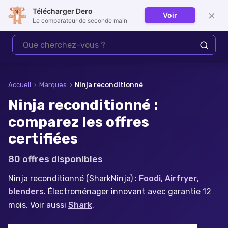
Télécharger Dero
×
Voir
Se connecter
Le comparateur de seconde main
Accueil
›
Marques
›
Ninja
reconditionné
Ninja reconditionné :
comparez les offres
certifiées
80
offre
s
disponible
s
Ninja reconditionné (SharkNinja) :
Foodi
,
Airfryer
,
blenders
. Électroménager innovant avec garantie 12
mois. Voir aussi
Shark
.