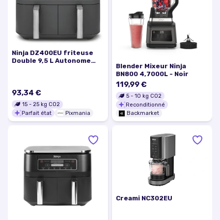
Ninja DZ400EU friteuse
Double 9,5 L Autonome
Blender Mixeur Ninja
2470 W Friteuse d'air
BN800 4,7000L - Noir
chaud Gris - Excellent état
119,99 €
93,34 €
5
-
10
kg CO2
15
-
25
kg CO2
Reconditionné
Parfait état
Pixmania
Backmarket
Creami NC302EU