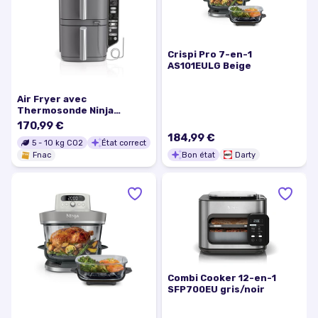
Crispi Pro 7-en-1
AS101EULG Beige
Air Fryer avec
Thermosonde Ninja
Double Stack XL SL451EU
170,99 €
9,5 L Gris
184,99 €
5
-
10
kg CO2
État correct
Bon état
Darty
Fnac
Combi Cooker 12-en-1
SFP700EU gris/noir