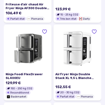
Friteuse d'air chaud Air
Fryer Ninja AF300 Double
123,99 €
Compartiment 7,6 L
106,49 €
15
-
25
kg CO2
Autonome 1690 W, Noir -
Parfait état
Pixmania
Très bon état
Darty
Excellent état
Ninja Foodi FlexDrawer
Airfryer Ninja Double
SL400EU
Stack XL 9,5 L Blanche
SL400EUWH - Excellent
129,99 €
état
152,55 €
150
-
250
kg CO2
20
-
30
kg CO2
Reconditionné
Parfait état
Pixmania
Backmarket