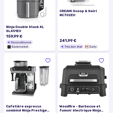
CREAMi Scoop & Swirl
NC702EU
Ninja Double Stack XL
SL451EU
159,99 €
241,99 €
Reconditionné
Très bon état
Darty
Backmarket
Cafetière expresso
Woodfire - Barbecue et
combiné Ninja Prestige
fumoir électrique Ninja