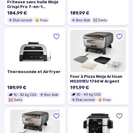
Friteuse sans huile Ninja
Crispi Pro 7-en-1
AS101EULG Beige
184,99 €
189,99 €
État correct
Fnac
Bon état
Darty
Thermosonde et Airfryer
Four à Pizza Ninja Artisan
MO201EU 1760 W Argent
189,99 €
191,99 €
30
-
40
kg CO2
15
-
30
kg CO2
Bon état
État correct
Fnac
Darty