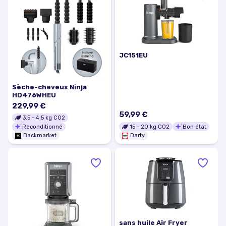
JC151EU
Sèche-cheveux Ninja
HD476WHEU
229,99 €
59,99 €
3.5
-
4.5
kg CO2
Reconditionné
15
-
20
kg CO2
Bon état
Backmarket
Darty
sans huile Air Fryer