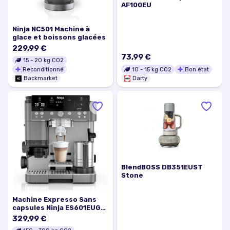
AF100EU
Ninja NC501 Machine à
glace et boissons glacées
229,99 €
73,99 €
15
-
20
kg CO2
Reconditionné
10
-
15
kg CO2
Bon état
Backmarket
Darty
BlendBOSS DB351EUST
Stone
Machine Expresso Sans
capsules Ninja ES601EUGM
2,0000L - Gris metalise
329,99 €