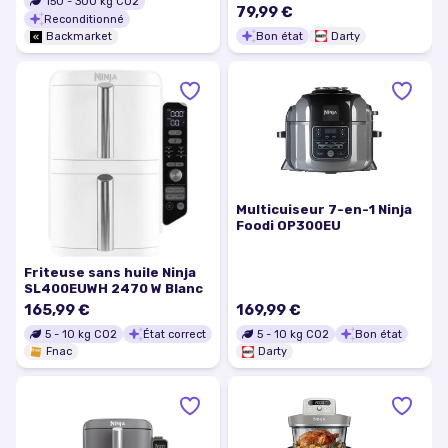
150
-
300
kg CO2
79,99 €
Reconditionné
Bon état
Darty
Backmarket
Multicuiseur 7-en-1 Ninja
Foodi OP300EU
Friteuse sans huile Ninja
SL400EUWH 2470 W Blanc
165,99 €
169,99 €
5
-
10
kg CO2
État correct
5
-
10
kg CO2
Bon état
Fnac
Darty