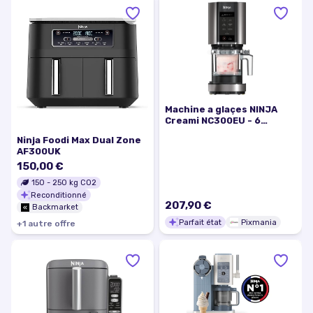
Machine a glaçes NINJA
Creami NC300EU - 6
programmes - Capacité
Ninja Foodi Max Dual Zone
473ml - Jusqu'a 1,4L de
AF300UK
glace - 3 bols inclus -
Excellent état
150,00 €
150
-
250
kg CO2
Reconditionné
207,90 €
Backmarket
Parfait état
Pixmania
+
1
autre
offre