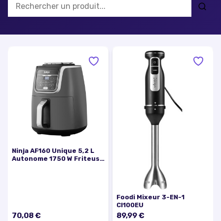
Ninja AF160 Unique 5,2 L
Autonome 1750 W Friteuse
d'air chaud Gris - Excellent
état
Foodi Mixeur 3-EN-1
CI100EU
70,08 €
89,99 €