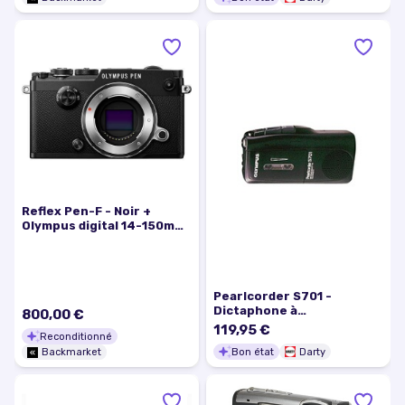
Reflex Pen-F - Noir +
Olympus digital 14-150mm
1:4-5.6 ED MSC 5.6
Pearlcorder S701 -
Dictaphone à
800,00 €
microcassette - 150 mW -
119,95 €
Reconditionné
bleu métallique
Bon état
Darty
Backmarket