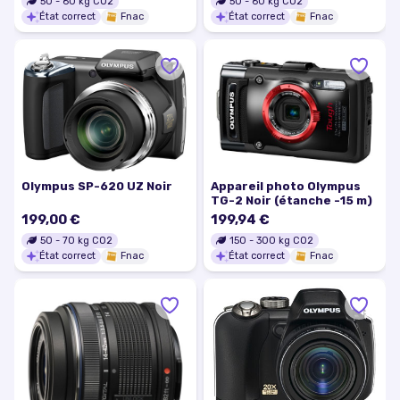
Olympus SP-570 UZ
Olympus VG-150 Noir
199,00 €
199,00 €
50
-
60
kg CO2
50
-
60
kg CO2
État correct
Fnac
État correct
Fnac
Appareil photo Olympus
Olympus SP-620 UZ Noir
TG-2 Noir (étanche -15 m)
199,00 €
199,94 €
50
-
70
kg CO2
150
-
300
kg CO2
État correct
Fnac
État correct
Fnac