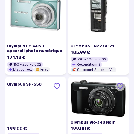
Olympus FE-4030 -
OLYMPUS - N2274121
appareil photo numérique
185,99 €
171,18 €
300
-
400
kg CO2
150
-
250
kg CO2
Reconditionné
État correct
Fnac
Cdiscount Seconde Vie
Olympus VR-340 Noir