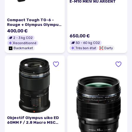
E-M10 MKIV NU ARGENT
Compact Tough TG-6 -
Rouge + Olympus Olympus
lens Zoom 4.5-18mm
400,00 €
f/2.0-4.9 f/2.0-4.9
650,00 €
2
-
3
kg CO2
50
-
60
kg CO2
Reconditionné
Très bon état
Darty
Backmarket
Objectif Olympus uiko ED
60MM F / 2.8 Macro MSC
60mm f/2.8