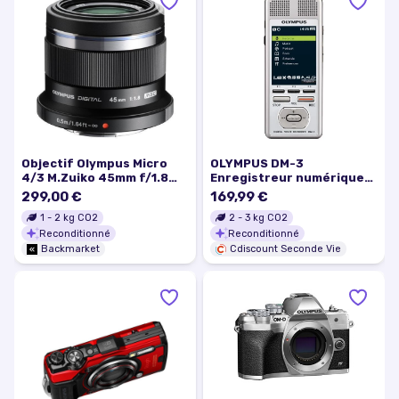
Objectif Olympus Micro
OLYMPUS DM-3
4/3 M.Zuiko 45mm f/1.8
Enregistreur numérique
Micro Four Thirds 45mm
4Go
299,00 €
169,99 €
f/1.8
1
-
2
kg CO2
2
-
3
kg CO2
Reconditionné
Reconditionné
Backmarket
Cdiscount Seconde Vie