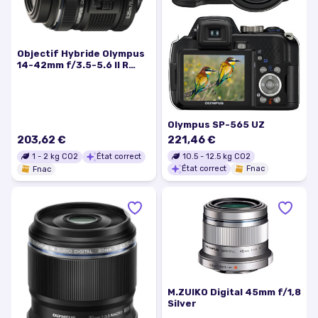
Objectif Hybride Olympus
14-42mm f/3.5-5.6 II R
Noir
Olympus SP-565 UZ
203,62 €
221,46 €
10.5
-
12.5
kg CO2
1
-
2
kg CO2
État correct
État correct
Fnac
Fnac