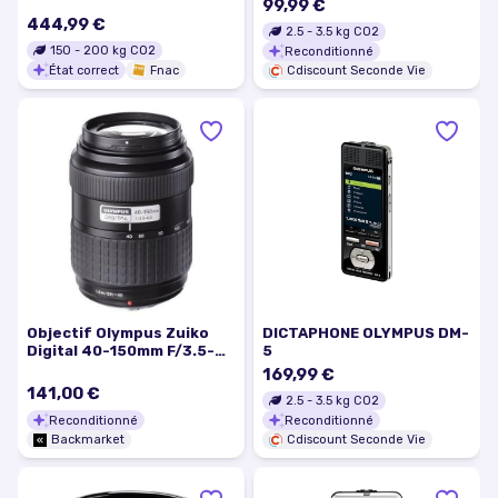
99,99 €
444,99 €
2.5
-
3.5
kg CO2
150
-
200
kg CO2
Reconditionné
État correct
Fnac
Cdiscount Seconde Vie
Objectif Olympus Zuiko
DICTAPHONE OLYMPUS DM-
Digital 40-150mm F/3.5-
5
4.5 Four Thirds 40-150mm
169,99 €
f/3.5-4.5
141,00 €
2.5
-
3.5
kg CO2
Reconditionné
Reconditionné
Backmarket
Cdiscount Seconde Vie