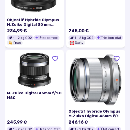
M.ZUIKO Digital 45mm f/1,8
Silver
Objectif Hybride Olympus
M.Zuiko Digital 30 mm
f/3.5 Macro
234,99 €
245,00 €
1
-
2
kg CO2
État correct
1
-
2
kg CO2
Très bon état
Fnac
Darty