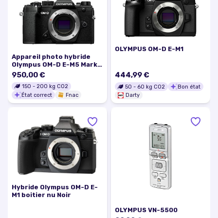
OLYMPUS OM-D E-M1
Appareil photo hybride
Olympus OM-D E-M5 Mark
III Boîtier Nu Noir
950,00 €
444,99 €
150
-
200
kg CO2
50
-
60
kg CO2
Bon état
État correct
Fnac
Darty
Hybride Olympus OM-D E-
M1 boitier nu Noir
OLYMPUS VN-5500