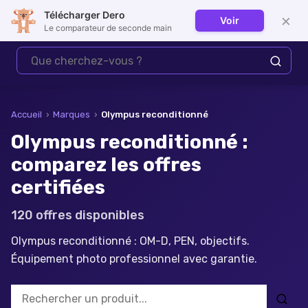
Télécharger Dero
×
Voir
Se connecter
Le comparateur de seconde main
Accueil
›
Marques
›
Olympus
reconditionné
Olympus reconditionné :
comparez les offres
certifiées
120
offre
s
disponible
s
Olympus reconditionné : OM-D, PEN, objectifs.
Équipement photo professionnel avec garantie.