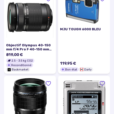
MJU TOUGH 6000 BLEU
Objectif Olympus 40-150
mm f/4 Pro F 40-150 mm
f/4
819,00 €
2.5
-
3.5
kg CO2
119,95 €
Reconditionné
Bon état
Darty
Backmarket