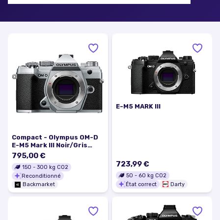
E-M5 MARK III
Compact - Olympus OM-D
E-M5 Mark III Noir/Gris
Boitier seul
795,00 €
723,99 €
150
-
300
kg CO2
50
-
60
kg CO2
Reconditionné
État correct
Darty
Backmarket