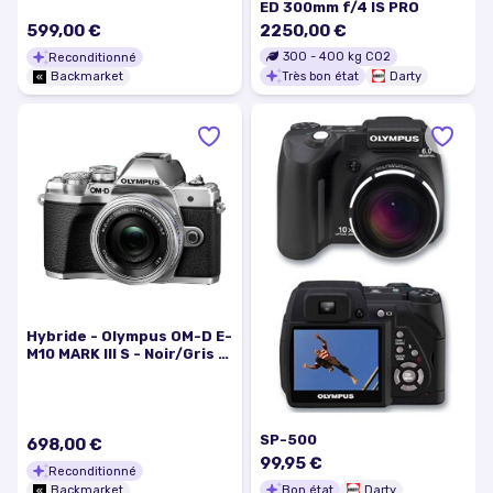
ED 300mm f/4 IS PRO
599,00 €
2250,00 €
300
-
400
kg CO2
Reconditionné
Très bon état
Darty
Backmarket
Hybride - Olympus OM-D E-
M10 MARK III S - Noir/Gris +
Olympus M.Zuiko Digital ED
14-42mm f/3.5-5.6 II R
MSC
SP-500
698,00 €
99,95 €
Reconditionné
Bon état
Darty
Backmarket