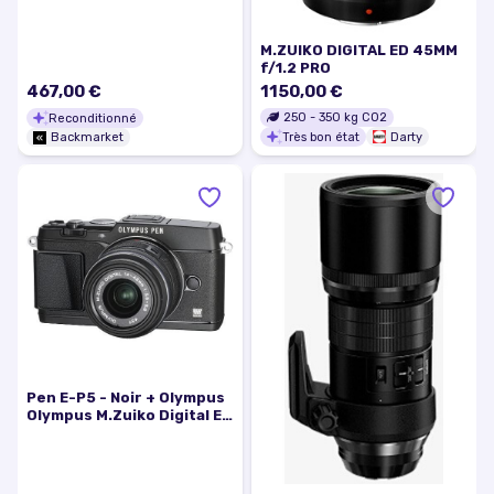
M.ZUIKO DIGITAL ED 45MM
f/1.2 PRO
467,00 €
1150,00 €
250
-
350
kg CO2
Reconditionné
Très bon état
Darty
Backmarket
Pen E-P5 - Noir + Olympus
Olympus M.Zuiko Digital ED
14-42 mm f/3.5-5.6 EZ
f/3.5-5.6