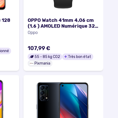
) 128
OPPO Watch 41mm 4,06 cm
(1.6 ) AMOLED Numérique 320
x 360 pixels Écran tactile
Oppo
Noir Wifi GPS (satellite) -
Très bon état
107,99 €
ionné
55
-
85
kg CO2
Très bon état
Pixmania