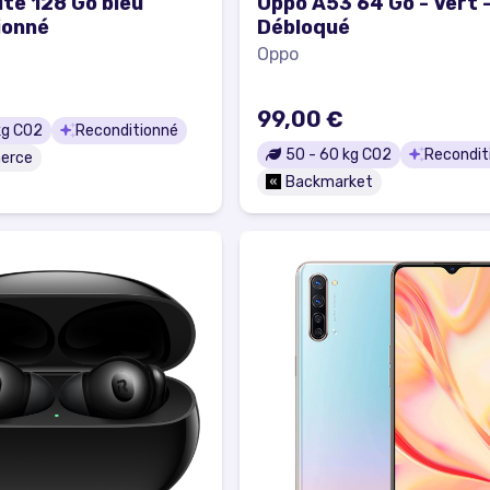
ite 128 Go bleu
Oppo A53 64 Go - Vert 
ionné
Débloqué
Oppo
99,00 €
g CO2
Reconditionné
50
-
60
kg CO2
Recondit
erce
Backmarket