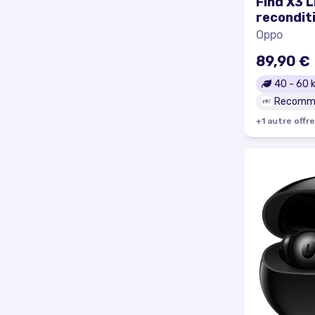
Find X3 L
recondit
Oppo
89,90 €
40
-
60
k
Recomm
+
1
autre
offre