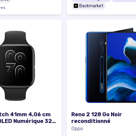
Backmarket
re
s
tch 41mm 4,06 cm
Reno 2 128 Go Noir
MOLED Numérique 320
reconditionné
els Écran tactile
Oppo
GPS (satellite) -