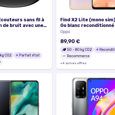
couteurs sans fil à
Find X2 Lite (mono sim
n de bruit avec une
Go blanc reconditionné
tudio - Noir -
Oppo
t état
89,90 €
50
-
80
kg CO2
Recondit
kg CO2
Parfait état
Recommerce
a
+
4
autre
s
offre
s