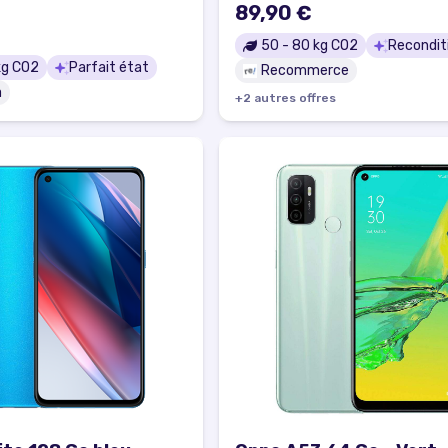
89,90 €
t état
50
-
80
kg CO2
Recondit
g CO2
Parfait état
Recommerce
a
+
2
autre
s
offre
s