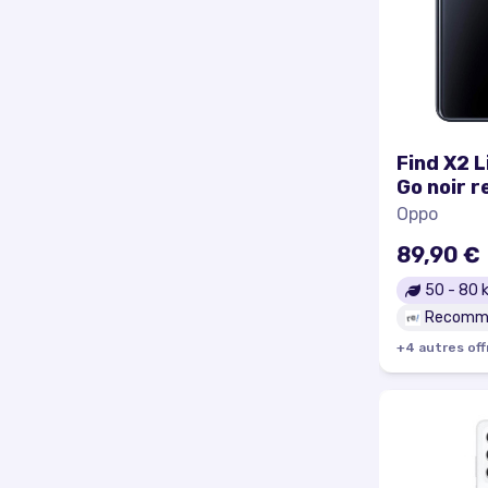
Find X2 L
Go noir 
Oppo
89,90 €
50
-
80
k
Recomm
+
4
autre
s
off