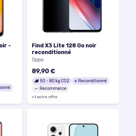
ir -
Find X3 Lite 128 Go noir
reconditionné
Oppo
89,90 €
50
-
80
kg CO2
Reconditionné
ionné
Recommerce
+
1
autre
offre