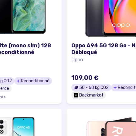
ite (mono sim) 128
Oppo A94 5G 128 Go - No
reconditionné
Débloqué
Oppo
109,00 €
g CO2
Reconditionné
50
-
60
kg CO2
Recondit
erce
Backmarket
re
s