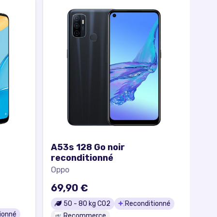
A53s 128 Go noir
reconditionné
Oppo
69,90 €
50
-
80
kg CO2
Reconditionné
ionné
Recommerce