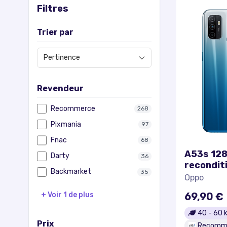
Filtres
Trier par
Revendeur
Recommerce
268
Pixmania
97
Fnac
68
A53s 128
Darty
36
recondit
Backmarket
35
Oppo
69,90 €
+ Voir 1 de plus
40
-
60
k
Prix
Recomm