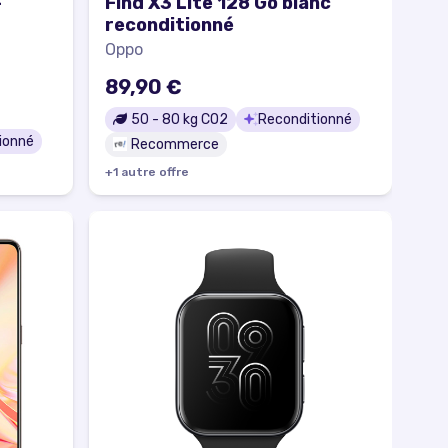
-
Find X3 Lite 128 Go blanc
reconditionné
Oppo
89,90 €
50
-
80
kg CO2
Reconditionné
ionné
Recommerce
+
1
autre
offre