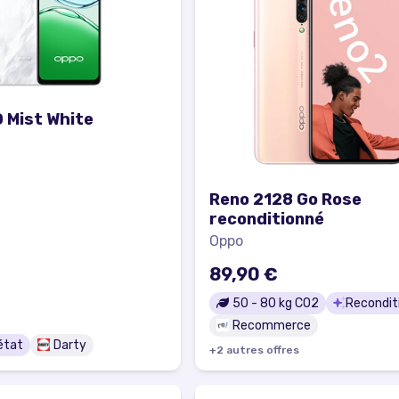
 Mist White
Reno 2128 Go Rose
reconditionné
Oppo
89,90 €
50
-
80
kg CO2
Recondit
Recommerce
état
Darty
+
2
autre
s
offre
s