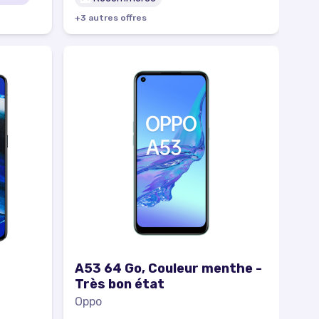
+
3
autre
s
offre
s
A53 64 Go, Couleur menthe -
Très bon état
Oppo