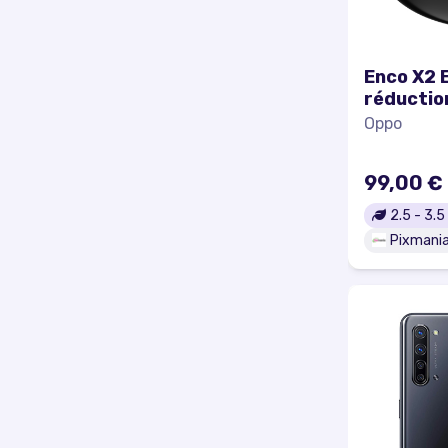
Enco X2 E
réductio
qualité s
Oppo
Excellen
99,00 €
2.5
-
3.5
Pixmani