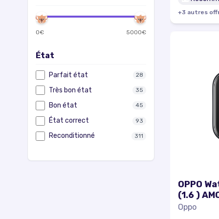
+
3
autre
s
off
0
€
5000
€
État
Parfait état
28
Très bon état
35
Bon état
45
État correct
93
Reconditionné
311
OPPO Wa
(1.6 ) A
x 360 pix
Oppo
Noir Wifi 