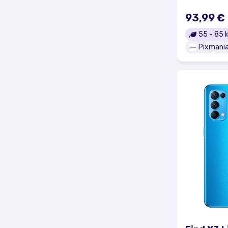
Excellen
93,99 €
55
-
85
k
Pixmani