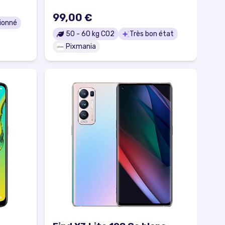
99,00 €
ionné
50
-
60
kg CO2
Très bon état
Pixmania