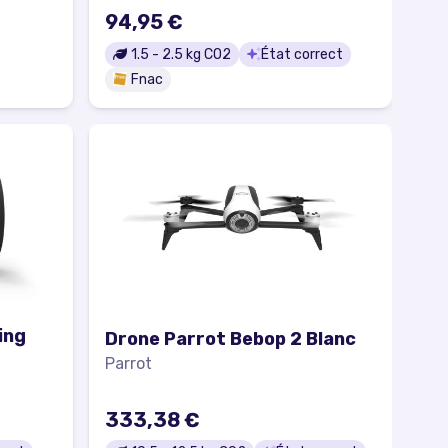
94,95 €
1.5
-
2.5
kg CO2
État correct
Fnac
ing
Drone Parrot Bebop 2 Blanc
Parrot
333,38 €