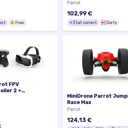
Parrot
102,99 €
ect
Fnac
État correct
Darty
rot FPV
oller 2 +
MiniDrone Parrot Jump
lasses
Race Max
Parrot
124,13 €
€