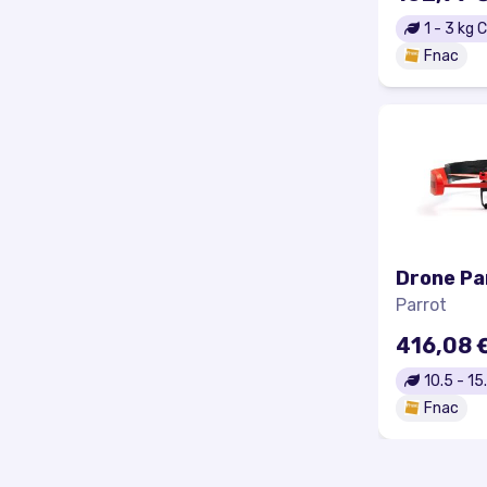
1
-
3
kg 
Fnac
Drone Pa
Parrot
416,08 
10.5
-
15
Fnac