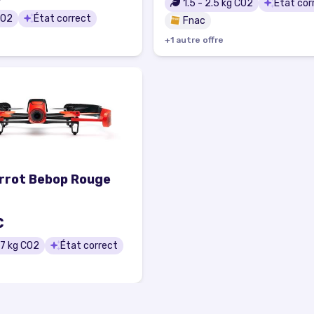
1.5
-
2.5
kg CO2
État cor
CO2
État correct
Fnac
+
1
autre
offre
rrot Bebop Rouge
€
.7
kg CO2
État correct