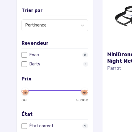
Trier par
Revendeur
MiniDron
Fnac
8
Night Mc
Darty
1
Parrot
Prix
0
€
5000
€
État
État correct
9