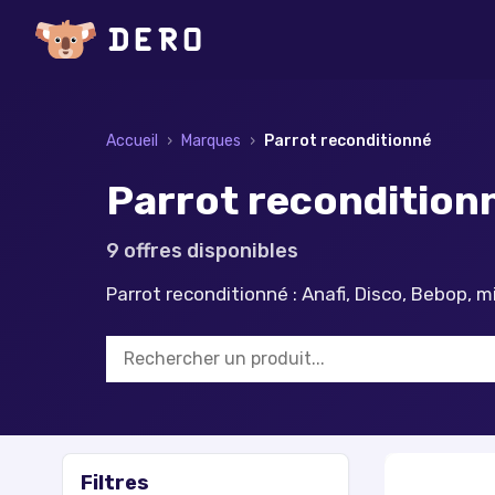
Accueil
›
Marques
›
Parrot
reconditionné
Parrot reconditionn
9
offre
s
disponible
s
Parrot reconditionné : Anafi, Disco, Bebop, 
Filtres