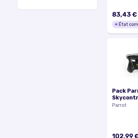
83,43 €
État corr
Pack Par
Skycontr
Cockpitg
Parrot
102,99 