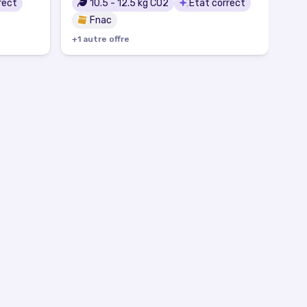
rect
10.5
-
12.5
kg CO2
État correct
Fnac
+
1
autre
offre