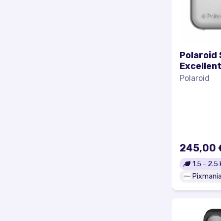
Polaroid 
Excellen
Polaroid
245,00 
1.5
-
2.5
Pixmani