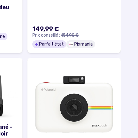
Bleu
149,99 €
Prix conseillé :
154,98 €
nné
Parfait état
Pixmania
ané -
oir