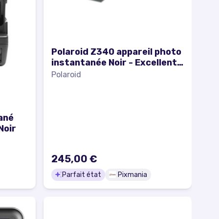
Polaroid Z340 appareil photo
instantanée Noir - Excellent
état
Polaroid
ané
Noir
245,00 €
Parfait état
Pixmania