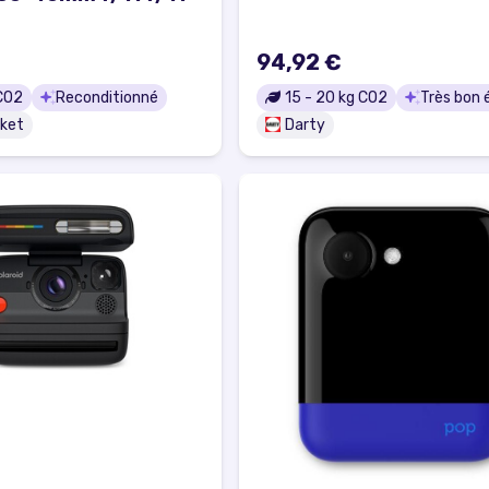
94,92 €
CO2
Reconditionné
15
-
20
kg CO2
Très bon 
ket
Darty