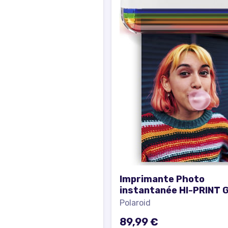
Imprimante Photo
instantanée HI-PRINT 
Bluetooth® 2x3 Blanc
Polaroid
Polaroid - Excellent ét
89,99 €