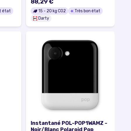
88,29 €
t état
15
-
20
kg CO2
Très bon état
Darty
Instantané POL-POP1WAMZ -
Noir/Blanc Polaroid Pop