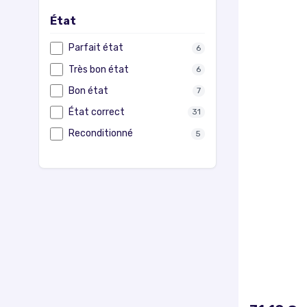
État
Parfait état
6
Très bon état
6
Bon état
7
État correct
31
Reconditionné
5