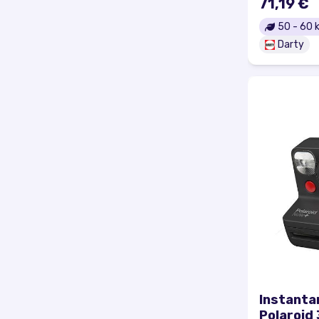
71,19 €
50
-
60
k
Darty
Instanta
Polaroid