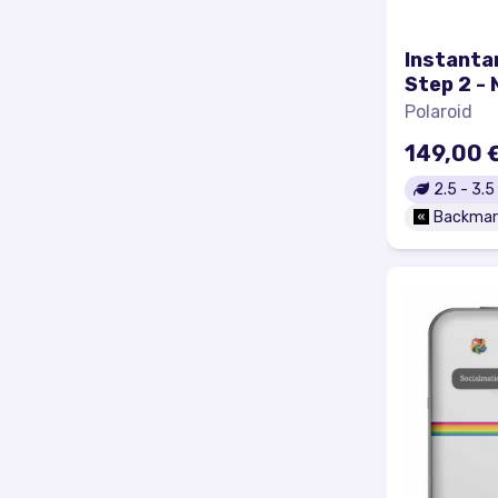
Instanta
Step 2 - 
Polaroid
149,00 
2.5
-
3.5
Backmar