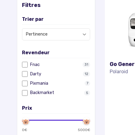
Filtres
Trier par
Revendeur
Go Gener
Fnac
31
Polaroid
Darty
12
Pixmania
7
Backmarket
5
Prix
0
€
5000
€