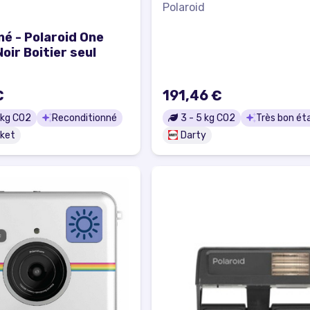
Polaroid
né - Polaroid One
Noir Boitier seul
€
191,46 €
kg CO2
Reconditionné
3
-
5
kg CO2
Très bon ét
ket
Darty