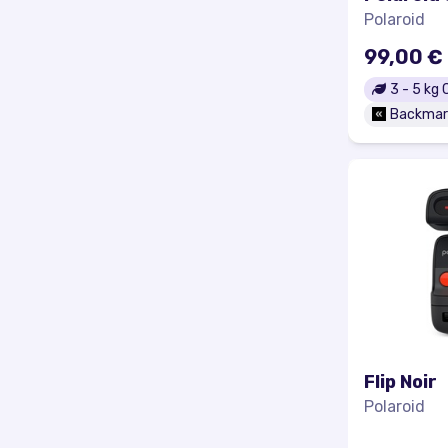
Polaroid
99,00 €
3
-
5
kg 
Backmar
Flip Noir
Polaroid