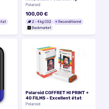
Polaroid
100,00 €
état
2
-
4
kg CO2
Reconditionné
Backmarket
Polaroid COFFRET HI PRINT +
40 FILMS - Excellent état
Polaroid