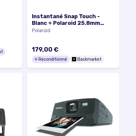
Instantané Snap Touch -
Blanc + Polaroid 25.8mm
f/2.8 f/2.8
Polaroid
179,00 €
at
Reconditionné
Backmarket