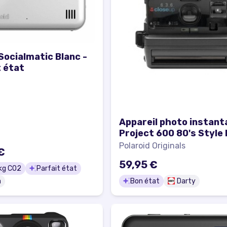
Socialmatic Blanc -
t état
Appareil photo instant
Project 600 80's Style 
Polaroid Originals
€
59,95 €
kg CO2
Parfait état
a
Bon état
Darty