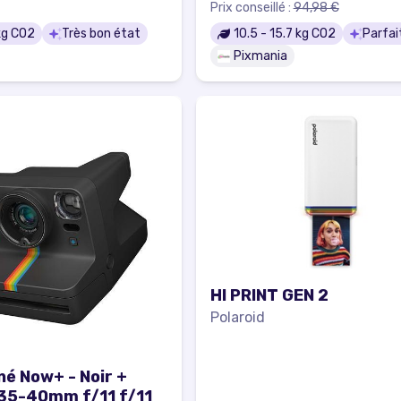
Prix conseillé :
94,98 €
g CO2
Très bon état
10.5
-
15.7
kg CO2
Parfai
Pixmania
HI PRINT GEN 2
Polaroid
né Now+ - Noir +
 35-40mm f/11 f/11