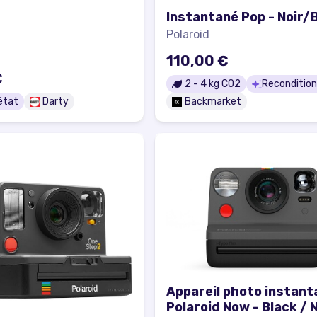
Instantané Pop - Noir/
Polaroid
110,00 €
€
2
-
4
kg CO2
Reconditio
état
Darty
Backmarket
Appareil photo instant
Polaroid Now - Black / N