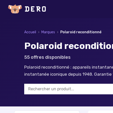
Accueil
›
Marques
›
Polaroid
reconditionné
Polaroid reconditio
55
offre
s
disponible
s
Polaroid reconditionné : appareils instanta
instantanée iconique depuis 1948. Garantie