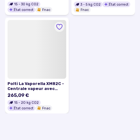
Vert
15
-
30
kg CO2
3
-
5
kg CO2
État correct
État correct
Fnac
Fnac
Polti La Vaporella XM82C -
Centrale vapeur avec
fermeture automatique -
265,09 €
semelle : aluminium - 2350
15
-
20
kg CO2
Watt
État correct
Fnac