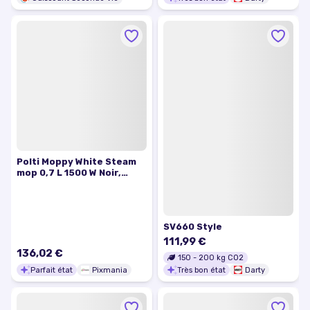
Polti Moppy White Steam
mop 0,7 L 1500 W Noir,
Blanc - Excellent état
SV660 Style
111,99 €
136,02 €
150
-
200
kg CO2
Parfait état
Pixmania
Très bon état
Darty