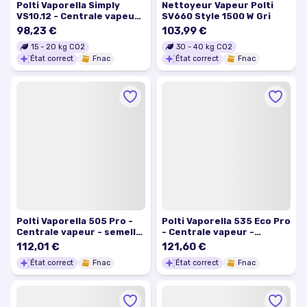
Polti Vaporella Simply
Nettoyeur Vapeur Polti
VS10.12 - Centrale vapeur
SV660 Style 1500 W Gri
- semelle : céramique -
98,23 €
103,99 €
2200 Watt
15
-
20
kg CO2
30
-
40
kg CO2
État correct
Fnac
État correct
Fnac
Polti Vaporella 505 Pro -
Polti Vaporella 535 Eco Pro
Centrale vapeur - semelle
- Centrale vapeur -
: aluminium - 1750 Watt
semelle : aluminium - 1750
112,01 €
121,60 €
Watt
État correct
Fnac
État correct
Fnac