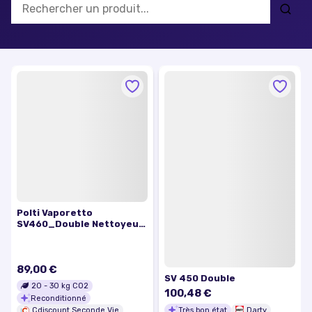
Polti Vaporetto
SV460_Double Nettoyeur
vapeur PTEU0296B
Reconditionné excellent
état
89,00 €
SV 450 Double
20
-
30
kg CO2
100,48 €
Reconditionné
Très bon état
Darty
Cdiscount Seconde Vie