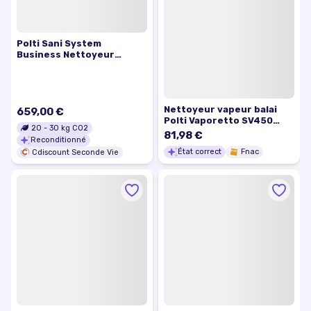
Polti Sani System
Business Nettoyeur
vapeur PTEU0303B
Reconditionné excellent
état
Nettoyeur vapeur balai
659,00 €
Polti Vaporetto SV450
20
-
30
kg CO2
Double 1500 W Blanc et
81,98 €
Reconditionné
Bleu
État correct
Fnac
Cdiscount Seconde Vie