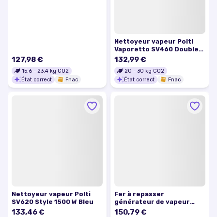
Nettoyeur vapeur Polti
Vaporetto SV460 Double
1500 W Blanc et Bleu
127,98 €
132,99 €
15.6
-
23.4
kg CO2
20
-
30
kg CO2
État correct
Fnac
État correct
Fnac
Nettoyeur vapeur Polti
Fer à repasser
SV620 Style 1500 W Bleu
générateur de vapeur
POLTI VE3020 1,5 L 2200W
133,46 €
150,79 €