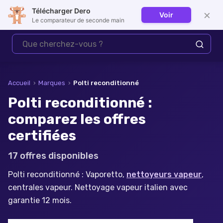
Télécharger Dero
×
Voir
Se connecter
Le comparateur de seconde main
Accueil
›
Marques
›
Polti
reconditionné
Polti reconditionné :
comparez les offres
certifiées
17
offre
s
disponible
s
Polti reconditionné : Vaporetto,
nettoyeurs vapeur
,
centrales vapeur. Nettoyage vapeur italien avec
garantie 12 mois.