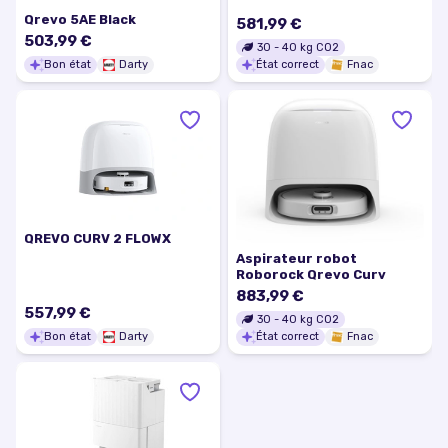
Qrevo 5AE Black
581,99 €
503,99 €
30
-
40
kg CO2
Bon état
Darty
État correct
Fnac
QREVO CURV 2 FLOWX
Aspirateur robot
Roborock Qrevo Curv
883,99 €
557,99 €
30
-
40
kg CO2
Bon état
Darty
État correct
Fnac