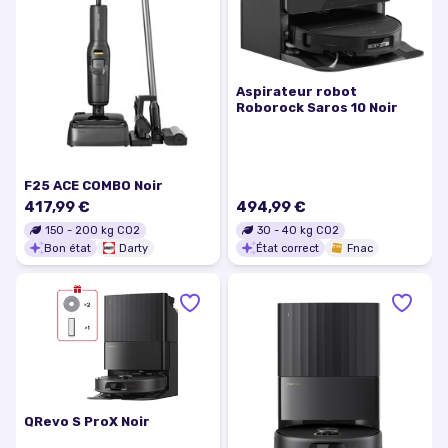
Aspirateur robot
Roborock Saros 10 Noir
F25 ACE COMBO Noir
417,99 €
494,99 €
150
-
200
kg CO2
30
-
40
kg CO2
Bon état
Darty
État correct
Fnac
QRevo S ProX Noir