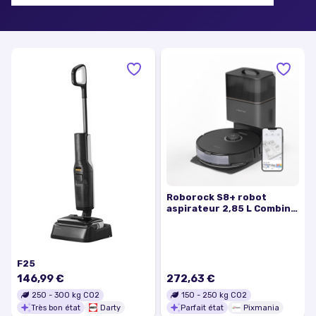
Roborock S8+ robot
aspirateur 2,85 L Combiné
Noir - Excellent état
F25
146,99 €
272,63 €
250
-
300
kg CO2
150
-
250
kg CO2
Très bon état
Darty
Parfait état
Pixmania