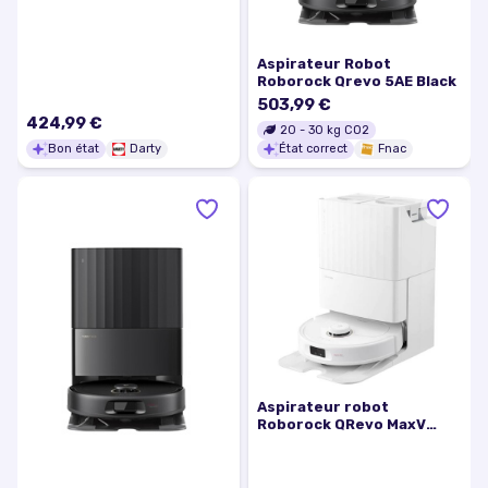
Aspirateur Robot
Roborock Qrevo 5AE Black
503,99 €
424,99 €
20
-
30
kg CO2
Bon état
Darty
État correct
Fnac
Aspirateur robot
Roborock QRevo MaxV
OB03749 Blanc