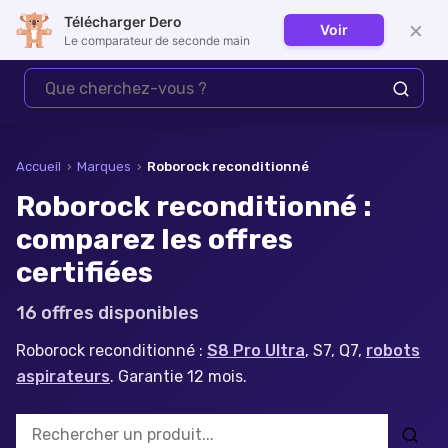
Télécharger Dero
×
Voir
Se connecter
Le comparateur de seconde main
Accueil
›
Marques
›
Roborock
reconditionné
Roborock reconditionné :
comparez les offres
certifiées
16
offre
s
disponible
s
Roborock reconditionné :
S8 Pro Ultra
, S7, Q7,
robots
aspirateurs
. Garantie 12 mois.