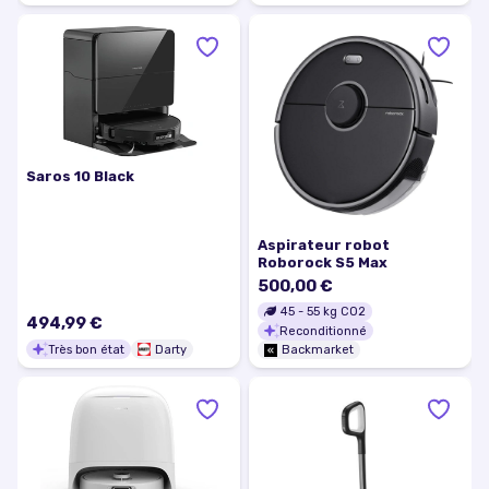
Saros 10 Black
Aspirateur robot
Roborock S5 Max
500,00 €
45
-
55
kg CO2
494,99 €
Reconditionné
Très bon état
Darty
Backmarket