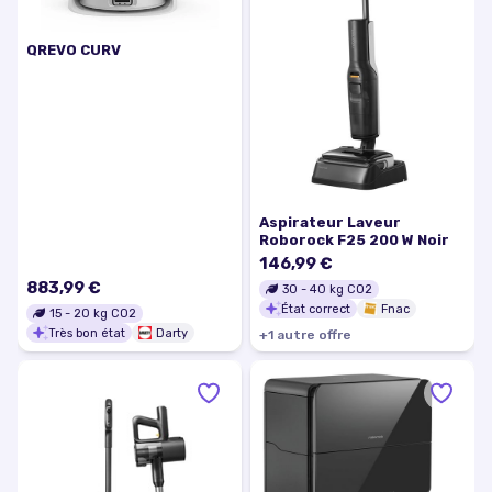
QREVO CURV
Aspirateur Laveur
Roborock F25 200 W Noir
146,99 €
883,99 €
30
-
40
kg CO2
État correct
Fnac
15
-
20
kg CO2
Très bon état
Darty
+
1
autre
offre