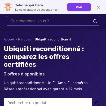
Télécharger Dero
×
Voir
Se connecter
Le comparateur de seconde main
Accueil
›
Marques
›
Ubiquiti
reconditionné
Ubiquiti reconditionné :
comparez les offres
certifiées
3
offre
s
disponible
s
Ubiquiti reconditionné : UniFi, AmpliFi, caméras.
Réseau professionnel avec garantie 12 mois.