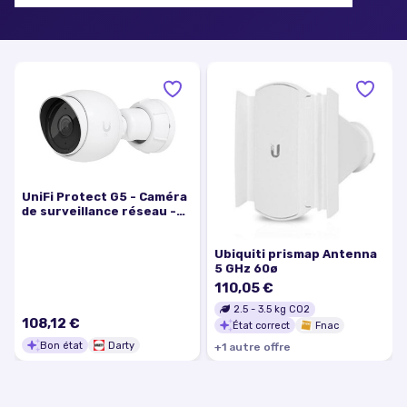
UniFi Protect G5 - Caméra
de surveillance réseau -
puce - intérieur, extérieur
- résistant aux
Ubiquiti prismap Antenna
intempéries - couleur
5 GHz 60ø
(Jour et nuit) - 5 MP -
2688 x
110,05 €
2.5
-
3.5
kg CO2
108,12 €
État correct
Fnac
Bon état
Darty
+
1
autre
offre