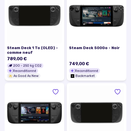
Steam Deck 1 To (OLED) -
Steam Deck 500Go - Noir
comme neuf
789,00 €
749,00 €
200
-
250
kg CO2
Reconditionné
Reconditionné
As Good As New
Backmarket