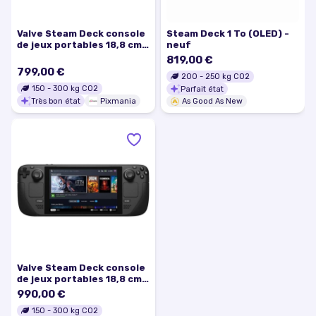
Valve Steam Deck console
Steam Deck 1 To (OLED) -
de jeux portables 18,8 cm
neuf
(7.4 ) 512 Go Écran tactile
819,00 €
Wifi Noir - Très bon état
799,00 €
200
-
250
kg CO2
150
-
300
kg CO2
Parfait état
Très bon état
Pixmania
As Good As New
Valve Steam Deck console
de jeux portables 18,8 cm
(7.4 ) 512 Go Écran tactile
990,00 €
Wifi Noir - Bon état
150
-
300
kg CO2