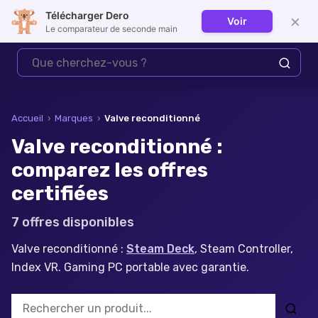
Télécharger Dero
×
Voir
Se connecter
Le comparateur de seconde main
Accueil
›
Marques
›
Valve
reconditionné
Valve reconditionné :
comparez les offres
certifiées
7
offre
s
disponible
s
Valve reconditionné :
Steam Deck
, Steam Controller,
Index VR. Gaming PC portable avec garantie.