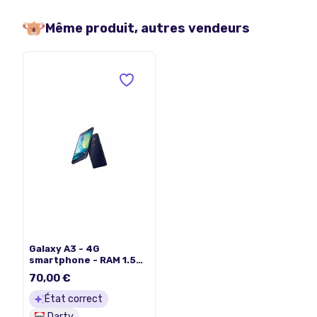
Même produit, autres vendeurs
Galaxy A3 - 4G
smartphone - RAM 1.5
Go / Mémoire interne 16
70,00 €
Go - microSD slot -
écran OLED - 4.5" - 960
État correct
x 540 pixels - rear
Darty
camera 8 MP - front