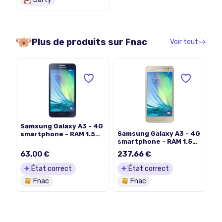
camera
Plus de produits sur
Fnac
Voir tout
Samsung Galaxy A3 - 4G
Samsung Galaxy A3 - 4G
smartphone - RAM 1.5
smartphone - RAM 1.5
Go / Mémoire interne 16
Go / Mémoire interne 16
Go - microSD slot -
63,00 €
237,66 €
Go - microSD slot -
écran OLED - 4.5" - 960
écran OLED - 4.5" - 960
x 540 pixels - rear
État correct
État correct
x 540 pixels - rear
camera 8 MP - front
Fnac
Fnac
camera 8 MP - front
camera 5 MP - noir
camera 5 MP -
minuit
champagne