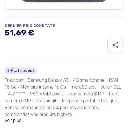
DERNIER PRIX CONSTATÉ
51,69 €
Détails du produit
État correct
Fnac.com : Samsung Galaxy A3 - 4G smartphone - RAM
1.5 Go / Mémoire interne 16 Go - microSD slot - écran OEL
- 4.5"""""""" - 960 x 540 pixels - rear camera 8 MP - front
camera 5 MP - noir minuit - Téléphone portable basique.
Remise permanente de 5% pour les adhérents,
commandez vos produits high-te
voir plus...