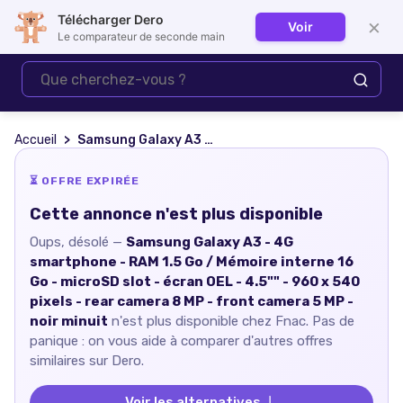
Télécharger Dero
×
Voir
Se connecter
Le comparateur de seconde main
Accueil
Samsung Galaxy A3 - 4G smartphone - RAM 1.5 Go / Mémoire interne 16 Go - microSD slot - écran OEL - 4.5"" - 960 x 540 pixels - rear camera 8 MP - front camera 5 MP - noir minuit
⏳ OFFRE EXPIRÉE
Cette annonce n'est plus disponible
Oups, désolé —
Samsung Galaxy A3 - 4G
smartphone - RAM 1.5 Go / Mémoire interne 16
Go - microSD slot - écran OEL - 4.5"" - 960 x 540
pixels - rear camera 8 MP - front camera 5 MP -
noir minuit
n'est plus disponible chez
Fnac
. Pas de
panique : on vous aide à comparer d'autres offres
similaires sur Dero.
Voir les alternatives