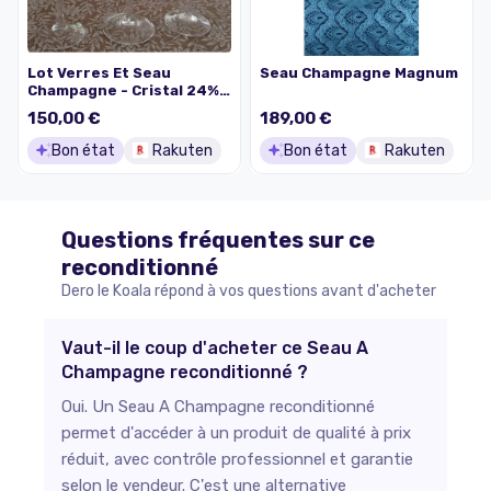
Lot Verres Et Seau
Seau Champagne Magnum
Champagne - Cristal 24%
Plomb - Arnauld De
150,00 €
189,00 €
Brissac
Bon état
Rakuten
Bon état
Rakuten
Questions fréquentes sur ce
reconditionné
Dero le Koala répond à vos questions avant d'acheter
Vaut-il le coup d'acheter ce Seau A
Champagne reconditionné ?
Oui. Un Seau A Champagne reconditionné
permet d'accéder à un produit de qualité à prix
réduit, avec contrôle professionnel et garantie
selon le vendeur. C'est une alternative