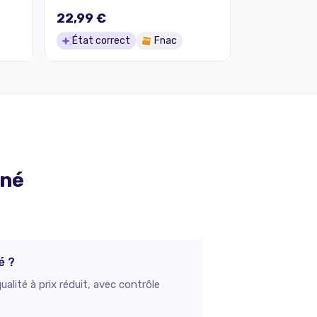
22,99 €
État correct
Fnac
nné
é ?
lité à prix réduit, avec contrôle