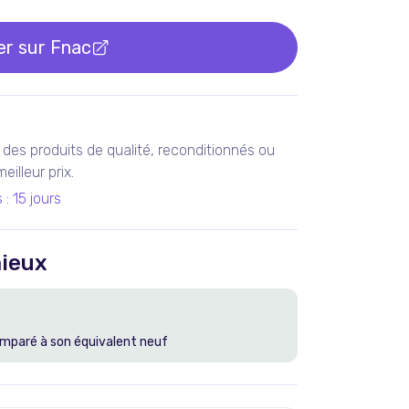
er sur
Fnac
des produits de qualité, reconditionnés ou
illeur prix.
s
:
15 jours
ieux
mparé à son équivalent neuf