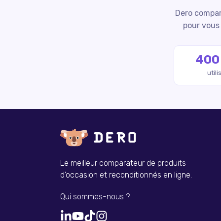
Dero compare
pour vous 
400
util
Le meilleur comparateur de produits
d'occasion et reconditionnés en ligne.
Qui sommes-nous ?