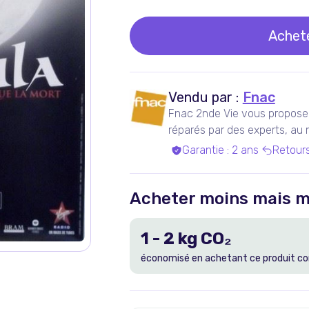
Achet
Vendu par :
Fnac
Fnac 2nde Vie vous propose 
réparés par des experts, au me
Garantie
:
2 ans
Retour
Acheter moins mais m
1
-
2
kg CO₂
économisé en achetant ce produit co