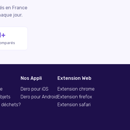
iés en France
haque jour.
M+
comparés
Nos Appli
Extension Web
se
Dero pour iOS
Extension chrome
bjets
Dero pour Android
Extension firefox
s déchets?
Extension safari