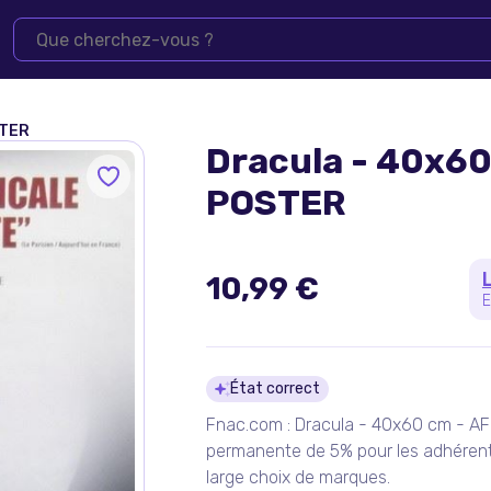
STER
Dracula - 40x60
POSTER
10,99 €
E
Détails du pro
État correct
Fnac.com : Dracula - 40x60 cm - AF
permanente de 5% pour les adhérents
large choix de marques.