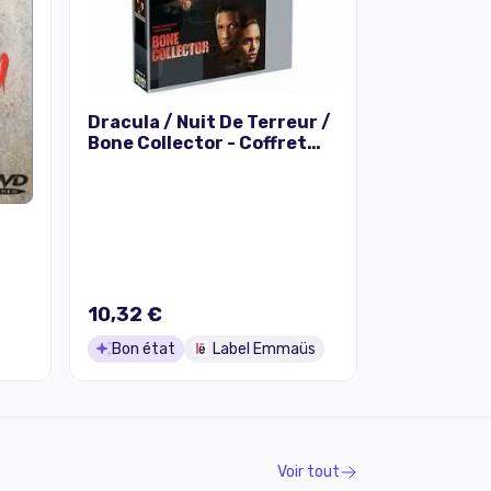
Dracula / Nuit De Terreur /
Bone Collector - Coffret
flixbox 3 dvd
10,32 €
Bon état
Label Emmaüs
Voir tout