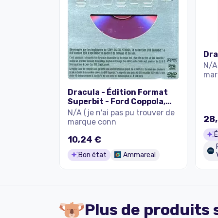
Dra
N/A 
mar
Dracula - Édition Format
Superbit - Ford Coppola,
Francis
N/A (je n'ai pas pu trouver de
28,
marque conn
É
10,24 €
Bon état
Ammareal
Plus de produits