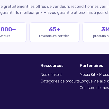
 gratuitement les offres de vendeurs reconditionnés vérif
garantir le meilleur prix — avec garantie et prix mis à jour c
 000+
65+
3
isateurs
revendeurs certifiés
produits 
Ressources
Partenaires
Nos conseils
Media Kit - Pres
Catégories de produits
Longue vie aux o
Que faire de me