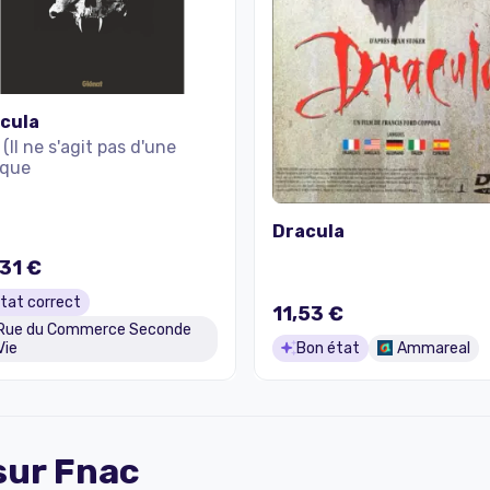
cula
(Il ne s'agit pas d'une
que
Dracula
31 €
tat correct
11,53 €
Rue du Commerce Seconde
Vie
Bon état
Ammareal
 sur
Fnac