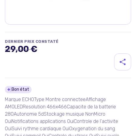
DERNIER PRIX CONSTATÉ
29,00 €
Détails du produit
Bon état
Marque ECHOType Montre connecteeAffichage
AMOLEDResolution 466x466Capacite de la batterie
280Autonomie 5dStockage musique NonMicro
OuiNotifications applications OuiControle de l'activite
OuiSuivi rythme cardiaque OuiOxygenation du sang
OuiSuivi sommeil OuiControle du stress OuiSuivi cycle