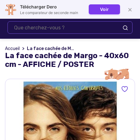
Télécharger Dero
×
Voir
Se connecter
Le comparateur de seconde main
Accueil
La face cachée de Margo - 40x60 cm - AFFICHE / POSTER
La face cachée de Margo - 40x60
cm - AFFICHE / POSTER