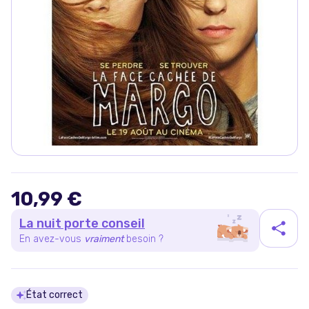
10,99 €
La nuit porte conseil
En avez-vous
vraiment
besoin ?
Détails du produit
État correct