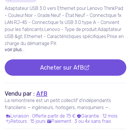
Détails du produit
Adaptateur USB 3.0 vers Ethernet pour Lenovo ThinkPad
- Couleur:Noir - Grade:Neuf - État:Neuf - Connectique:1x
LAN RJ-45 - Connectique:1x USB 3.0 type A - Convient
pour les fabricants:Lenovo - Type de produit:Adaptateur
USB &gt; Ethernet - Caractéristiques spécifiques:Prise en
charge du démarrage PX
voir plus...
Acheter sur
AfB
Vendu par :
AfB
La remontrerie est un petit collectif d'indépendants
franciliens — ingénieurs, horlogers, maroquiniers —
convaincus que la montre de demain ne sera pas une
Livraison
:
Offerte partir de 75 €
Garantie
:
12 mois
Retours
:
15 jours
Paiement
:
3 ou 4x sans frais
énième montre fabriquée en usine.