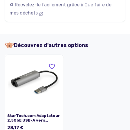
♻️ Recyclez-le facilement grâce à
Que faire de
mes déchets
Découvrez d'autres options
StarTech.com Adaptateur
2.5GbE USB-A vers
Ethernet - NBASE-T NIC -
28,17 €
Réseau Gigabit USB 3.0