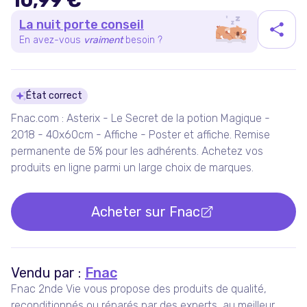
10,99 €
La nuit porte conseil
En avez-vous
vraiment
besoin ?
Détails du produit
État correct
Fnac.com : Asterix - Le Secret de la potion Magique -
2018 - 40x60cm - Affiche - Poster et affiche. Remise
permanente de 5% pour les adhérents. Achetez vos
produits en ligne parmi un large choix de marques.
Acheter sur
Fnac
Vendu par :
Fnac
Fnac 2nde Vie vous propose des produits de qualité,
reconditionnés ou réparés par des experts, au meilleur