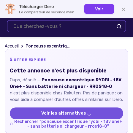
Télécharger Dero
×
Voir
Se connecter
Le comparateur de seconde main
Accueil
Ponceuse excentrique RYOBI - 18V One+ - Sans batterie ni chargeur - RROS18-0
⏳ OFFRE EXPIRÉE
Cette annonce n'est plus disponible
Oups, désolé —
Ponceuse excentrique RYOBI - 18V
One+ - Sans batterie ni chargeur - RROS18-0
n'est plus disponible chez
Rakuten
. Pas de panique : on
vous aide à comparer d'autres offres similaires sur Dero.
Voir les alternatives
Rechercher "
ponceuse excentrique ryobi - 18v one+
- sans batterie ni chargeur - rros18-0
"