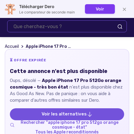
Télécharger Dero
×
Voir
Se connecter
Le comparateur de seconde main
Accueil
Apple iPhone 17 Pro 512Go orange cosmique - très bon état
⏳ OFFRE EXPIRÉE
Cette annonce n'est plus disponible
Oups, désolé —
Apple iPhone 17 Pro 512Go orange
cosmique - très bon état
n'est plus disponible chez
As Good As New
. Pas de panique : on vous aide à
comparer d'autres offres similaires sur Dero.
Voir les alternatives
Rechercher "
apple iphone 17 pro 512go orange
cosmique - état
"
Tous les
Apple
reconditionnés