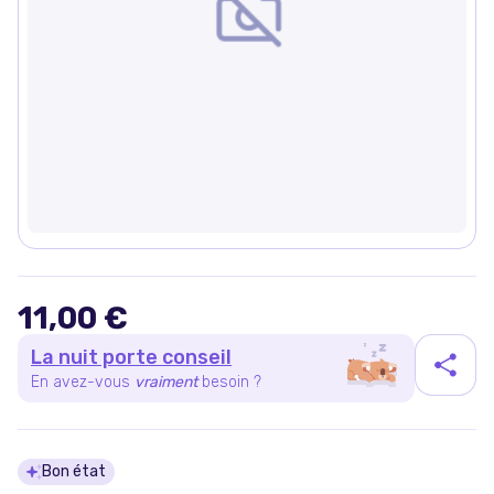
11,00 €
La nuit porte conseil
En avez-vous
vraiment
besoin ?
Détails du produit
Bon état