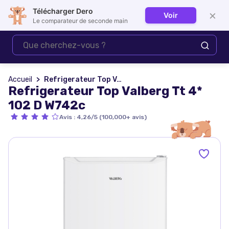
Télécharger Dero
×
Voir
Se connecter
Le comparateur de seconde main
Accueil
Refrigerateur Top Valberg Tt 4* 102 D W742c
Refrigerateur Top Valberg Tt 4*
102 D W742c
Avis
:
4,26/5 (100,000+ avis)