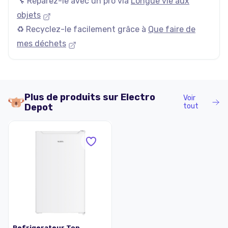
🔧 Réparez-le avec un pro via
Longue vie aux
objets
♻️ Recyclez-le facilement grâce à
Que faire de
mes déchets
Plus de produits sur
Electro
Voir
Depot
tout
Refrigerateur Top