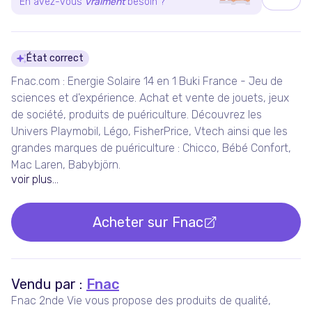
En avez-vous
vraiment
besoin ?
Détails du produit
État correct
Fnac.com : Energie Solaire 14 en 1 Buki France - Jeu de
sciences et d'expérience. Achat et vente de jouets, jeux
de société, produits de puériculture. Découvrez les
Univers Playmobil, Légo, FisherPrice, Vtech ainsi que les
grandes marques de puériculture : Chicco, Bébé Confort,
Mac Laren, Babybjörn.
voir plus...
Acheter sur
Fnac
Vendu par :
Fnac
Fnac 2nde Vie vous propose des produits de qualité,