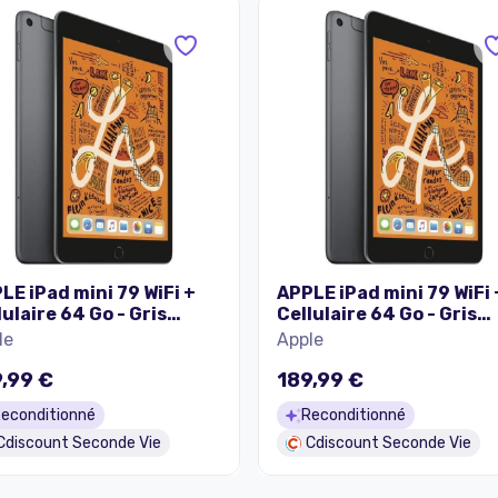
LE iPad mini 79 WiFi +
APPLE iPad mini 79 WiFi 
lulaire 64 Go - Gris
Cellulaire 64 Go - Gris
éral (2019) -
Sidéral (2019) -
le
Apple
onditionné - Très bon
Reconditionné - Excell
t
état
,99 €
189,99 €
econditionné
Reconditionné
Cdiscount Seconde Vie
Cdiscount Seconde Vie