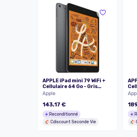
APPLE iPad mini 79 WiFi +
APP
Cellulaire 64 Go - Gris
Cel
Sidéral (2019) -
Sid
Apple
App
Reconditionné - Etat
Rec
correct
éta
143,17 €
189
Reconditionné
R
Cdiscount Seconde Vie