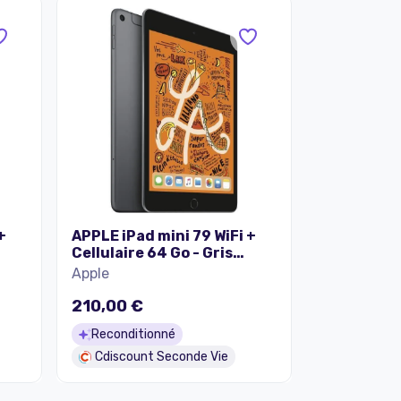
+
APPLE iPad mini 79 WiFi +
Cellulaire 64 Go - Gris
Sidéral (2019) -
Apple
ent
Reconditionné - Etat
correct
210,00 €
Reconditionné
Cdiscount Seconde Vie