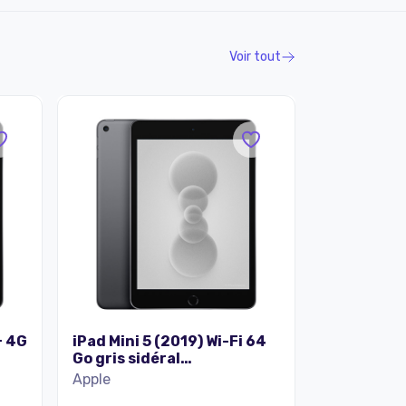
Voir tout
+ 4G
iPad Mini 5 (2019) Wi-Fi 64
Go gris sidéral
reconditionné
Apple