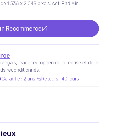
de 1 536 x 2 048 pixels, cet iPad Min
ur
Recommerce
rce
nçais, leader européen de la reprise et de la
ds reconditionnés.
Garantie
:
2 ans
Retours
:
40 jours
ieux