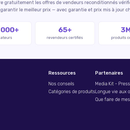
 gratuitement les offres de vendeurs reconditionnés vérif
garantir le meilleur prix — avec garantie et prix mis à jour c
 000+
65+
3
isateurs
revendeurs certifiés
produits 
Ressources
Partenaires
Nos conseils
Media Kit - Pres
Catégories de produits
Longue vie aux o
Que faire de me