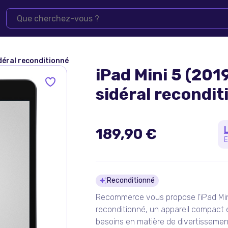
idéral reconditionné
iPad Mini 5 (2019
sidéral recondit
189,90 €
E
Détails du pro
Reconditionné
Recommerce vous propose l'iPad Mini 
reconditionné, un appareil compact 
besoins en matière de divertissement