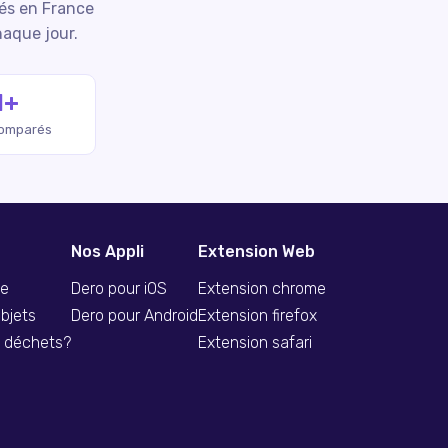
iés en France
haque jour.
M+
comparés
Nos Appli
Extension Web
se
Dero pour iOS
Extension chrome
bjets
Dero pour Android
Extension firefox
s déchets?
Extension safari