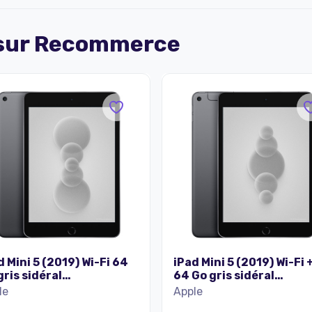
 sur
Recommerce
d Mini 5 (2019) Wi-Fi 64
iPad Mini 5 (2019) Wi-Fi 
gris sidéral
64 Go gris sidéral
onditionné
reconditionné
le
Apple