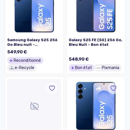
Samsung Galaxy S25 256
Galaxy S25 FE (5G) 256 Go,
Go Bleu nuit -
Bleu Nuit - Bon état
Reconditionné en France -
549,90 €
État Très bon - Garanti 2
ans
548,90 €
Reconditionné
e-Recycle
Bon état
Pixmania