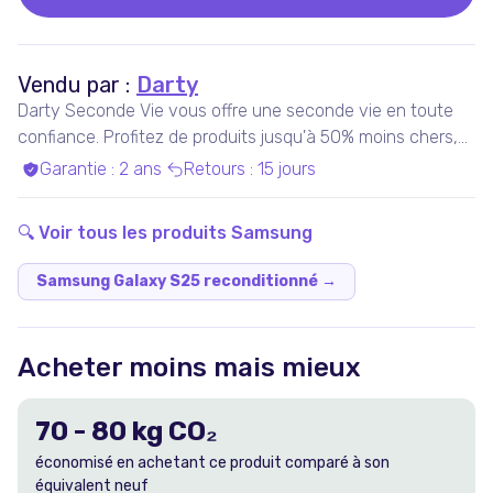
Vendu par :
Darty
Darty Seconde Vie vous offre une seconde vie en toute
confiance. Profitez de produits jusqu'à 50% moins chers,
pris en charge par nos experts qualifiés, dans nos ateliers
Garantie
:
2 ans
Retours
:
15 jours
en France ou chez nos partenaires. Bénéficiez de produits
garantis 100% fonctionnels, avec les services Darty inclus
🔍 Voir tous les produits
Samsung
!
Samsung Galaxy S25 reconditionné
→
Acheter moins mais mieux
70
-
80
kg CO₂
économisé en achetant ce produit comparé à son
équivalent neuf