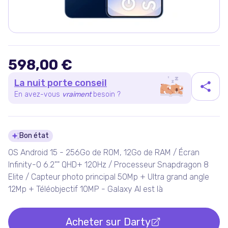
598,00 €
La nuit porte conseil
En avez-vous
vraiment
besoin ?
Détails du produit
Bon état
OS Android 15 - 256Go de ROM, 12Go de RAM / Écran
Infinity-O 6.2"" QHD+ 120Hz / Processeur Snapdragon 8
Elite / Capteur photo principal 50Mp + Ultra grand angle
12Mp + Téléobjectif 10MP - Galaxy AI est là
Acheter sur
Darty