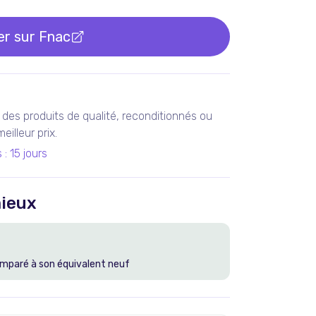
er sur
Fnac
des produits de qualité, reconditionnés ou
illeur prix.
s
:
15 jours
ieux
mparé à son équivalent neuf