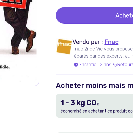
Achet
Vendu par :
Fnac
Fnac 2nde Vie vous propose 
réparés par des experts, au me
Garantie
:
2 ans
Retour
Acheter moins mais m
1
-
3
kg CO₂
économisé en achetant ce produit co