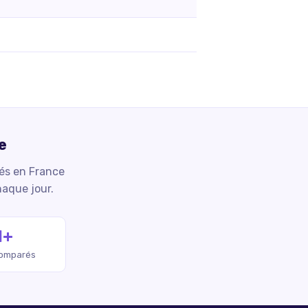
e
iés en France
haque jour.
M+
comparés