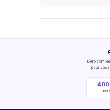
Dero compare
pour vous 
400
util