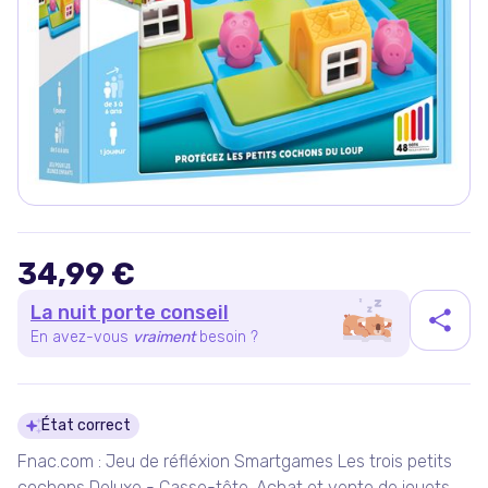
34,99 €
La nuit porte conseil
En avez-vous
vraiment
besoin ?
Détails du produit
État correct
Fnac.com : Jeu de réfléxion Smartgames Les trois petits
cochons Deluxe - Casse-tête. Achat et vente de jouets,