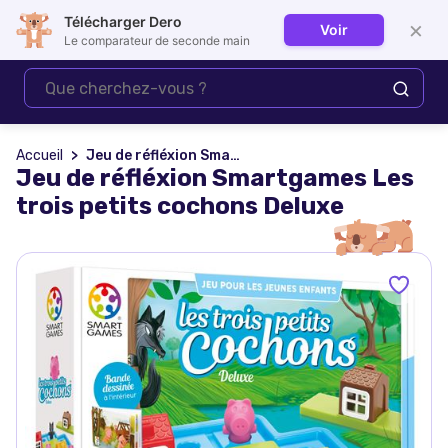
Télécharger Dero
×
Voir
Se connecter
Le comparateur de seconde main
Accueil
Jeu de réfléxion Smartgames Les trois petits cochons Deluxe
Jeu de réfléxion Smartgames Les
trois petits cochons Deluxe