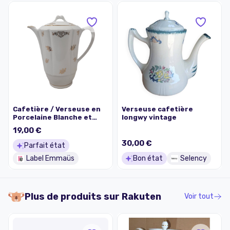
Cafetière / Verseuse en
Verseuse cafetière
Porcelaine Blanche et
longwy vintage
Dorure – Vintage Limoges
19,00 €
(A. Lanternier & Co)
30,00 €
Parfait état
Label Emmaüs
Bon état
Selency
Plus de produits sur
Rakuten
Voir tout