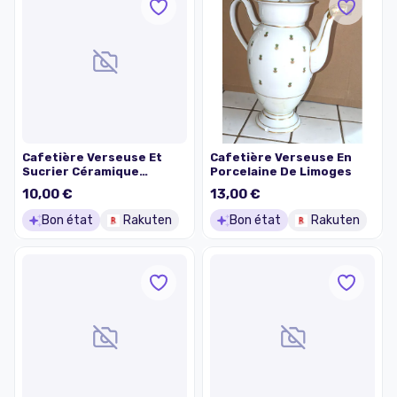
Cafetière Verseuse Et
Cafetière Verseuse En
Sucrier Céramique
Porcelaine De Limoges
Décorée
10,00 €
13,00 €
Bon état
Rakuten
Bon état
Rakuten