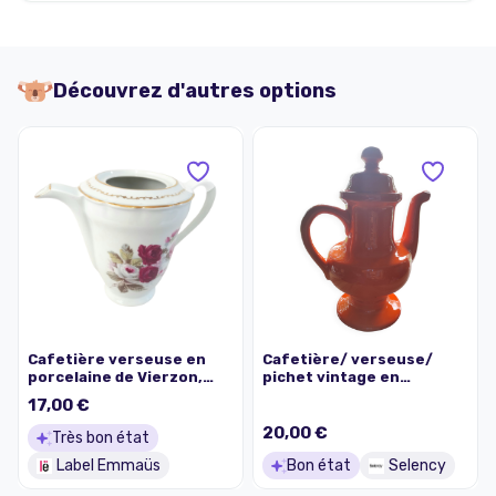
Découvrez d'autres options
Cafetière verseuse en
Cafetière/ verseuse/
porcelaine de Vierzon,
pichet vintage en
estampillée CG
céramique orange vif,
17,00 €
70's, signée
20,00 €
Très bon état
Label Emmaüs
Bon état
Selency