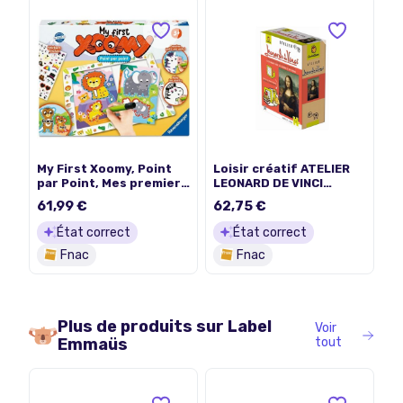
My First Xoomy, Point
Loisir créatif ATELIER
par Point, Mes premiers
LEONARD DE VINCI
dessins, Dessin, Loisir
LUDATTICA Multicolore
61,99 €
62,75 €
créatif, Des 3 ans,
23752, Ravensburger
État correct
État correct
Fnac
Fnac
Plus de produits sur
Label
Voir
Emmaüs
tout