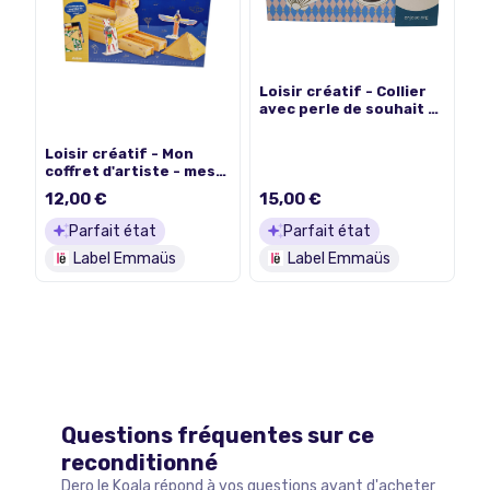
Loisir créatif - Collier
avec perle de souhait -
Dès 10 ans
Loisir créatif - Mon
coffret d'artiste - mes
incroyables
12,00 €
15,00 €
constructions -
l'égypte ancienne -
Parfait état
Parfait état
Auzou - 7 ans +
Label Emmaüs
Label Emmaüs
Questions fréquentes sur ce
reconditionné
Dero le Koala répond à vos questions avant d'acheter