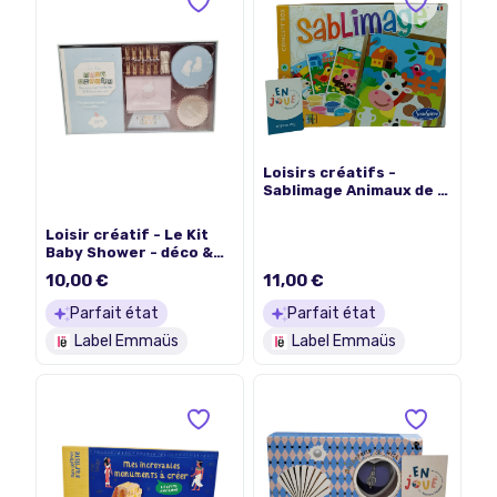
Loisirs créatifs -
Sablimage Animaux de la
Ferme - SentoSphère -
Des 4 ans.
Loisir créatif - Le Kit
Baby Shower - déco &
carnet souvenirs
10,00 €
11,00 €
Parfait état
Parfait état
Label Emmaüs
Label Emmaüs