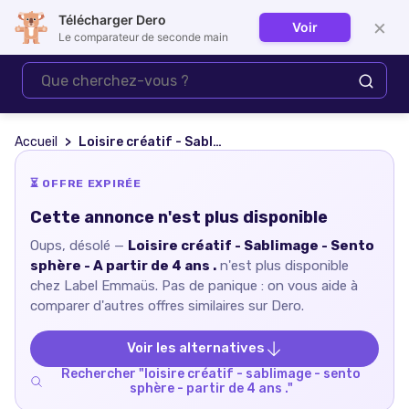
Télécharger Dero
×
Voir
Se connecter
Le comparateur de seconde main
Accueil
Loisire créatif - Sablimage - Sento sphère - A partir de 4 ans .
⏳ OFFRE EXPIRÉE
Cette annonce n'est plus disponible
Oups, désolé —
Loisire créatif - Sablimage - Sento
sphère - A partir de 4 ans .
n'est plus disponible
chez
Label Emmaüs
. Pas de panique : on vous aide à
comparer d'autres offres similaires sur Dero.
Voir les alternatives
Rechercher "
loisire créatif - sablimage - sento
sphère - partir de 4 ans .
"