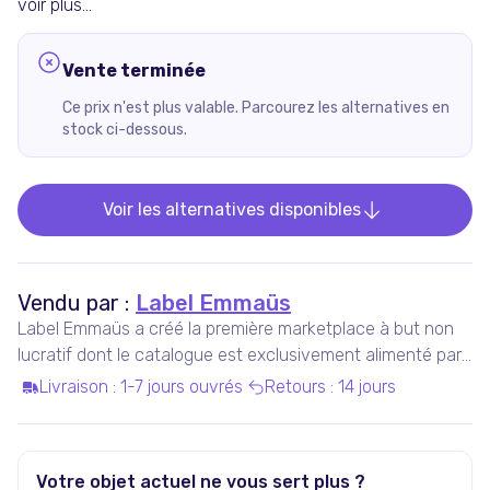
voir plus...
Vente terminée
Ce prix n'est plus valable. Parcourez les alternatives en
stock ci-dessous.
Voir les alternatives disponibles
Vendu par :
Label Emmaüs
Label Emmaüs a créé la première marketplace à but non
lucratif dont le catalogue est exclusivement alimenté par
des acteurs de l'Économie Sociale et Solidaire, proposant
Livraison
:
1-7 jours ouvrés
Retours
:
14 jours
des produits issus du réemploi.
Votre objet actuel ne vous sert plus ?