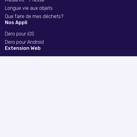
Longue vie aux objets
Que faire de mes déchets?
Nos Appli
Dero pour iOS
Dero pour Android
Extension Web
Extension chrome
Extension firefox
Extension safari
Politique de confidentialité
Divulgation publicitaire
© Copyright 2026 Dero Technologies.