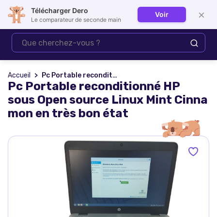
Télécharger Dero
×
Voir
Se connecter
Le comparateur de seconde main
Accueil
Pc Portable reconditionné HP sous Open source Linux Mint Cinna mon en très bon état
Pc Portable reconditionné HP
sous Open source Linux Mint Cinna
mon en très bon état