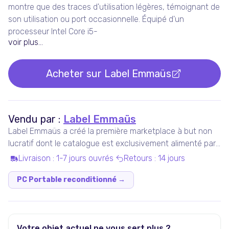
montre que des traces d'utilisation légères, témoignant de
son utilisation ou port occasionnelle. Équipé d'un
processeur Intel Core i5-
voir plus...
Acheter sur
Label Emmaüs
Vendu par :
Label Emmaüs
Label Emmaüs a créé la première marketplace à but non
lucratif dont le catalogue est exclusivement alimenté par
des acteurs de l'Économie Sociale et Solidaire, proposant
Livraison
:
1-7 jours ouvrés
Retours
:
14 jours
des produits issus du réemploi.
PC Portable reconditionné
→
Votre objet actuel ne vous sert plus ?