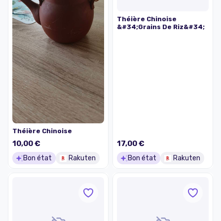
Théière Chinoise
&#34;Grains De Riz&#34;
Théière Chinoise
10,00 €
17,00 €
Bon état
Rakuten
Bon état
Rakuten