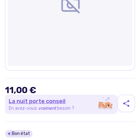
11,00 €
La nuit porte conseil
En avez-vous
vraiment
besoin ?
Détails du produit
Bon état