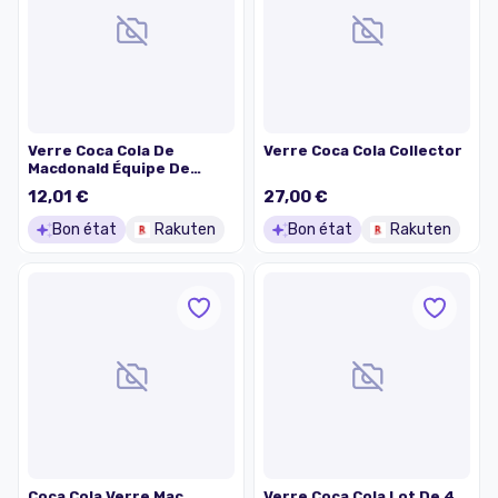
Verre Coca Cola De
Verre Coca Cola Collector
Macdonald Équipe De
France De Foot 1998 Avec
12,01 €
27,00 €
Thuram Lilian, Desailly Et
Pirès
Bon état
Rakuten
Bon état
Rakuten
Coca Cola Verre Mac
Verre Coca Cola Lot De 4