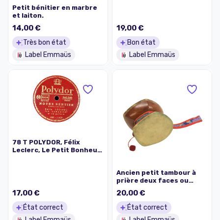
"ciselée main), longueur
Petit bénitier en marbre
6, largeur 3 et hauteur 8
et laiton.
cm.
14,00 €
19,00 €
Très bon état
Bon état
Label Emmaüs
Label Emmaüs
78 T POLYDOR, Félix
Leclerc, Le Petit Bonheur
et Notre Sentier,
diamètre 25 cm.
Ancien petit tambour à
prière deux faces ou
Damaru Tibétain
17,00 €
20,00 €
État correct
État correct
Label Emmaüs
Label Emmaüs