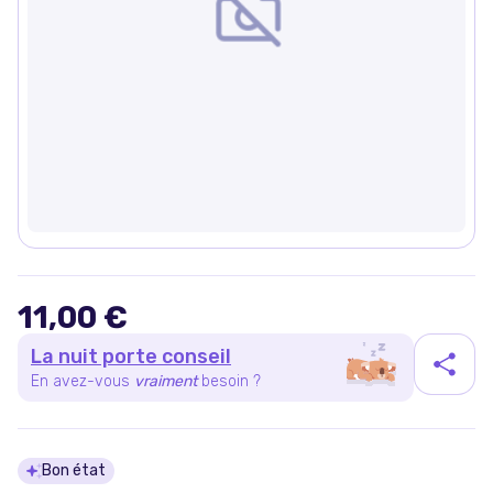
11,00 €
La nuit porte conseil
En avez-vous
vraiment
besoin ?
Détails du produit
Bon état