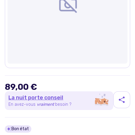
89,00 €
La nuit porte conseil
En avez-vous
vraiment
besoin ?
Détails du produit
Bon état