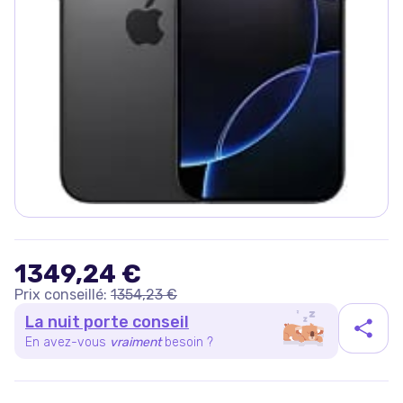
1349,24 €
Prix conseillé:
1354,23 €
La nuit porte conseil
En avez-vous
vraiment
besoin ?