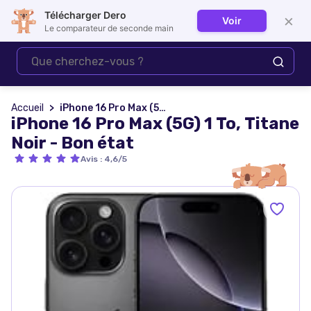
Télécharger Dero
×
Voir
Se connecter
Le comparateur de seconde main
Accueil
iPhone 16 Pro Max (5G) 1 To, Titane Noir - Bon état
iPhone 16 Pro Max (5G) 1 To, Titane
Noir - Bon état
Avis
:
4,6/5