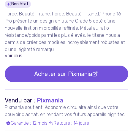
Détails du produit
Bon état
Force. Beauté. Titane. Force. Beauté. Titane.L'iPhone 16
Pro présente un design en titane Grade 5 doté d'une
nouvelle finition microbillée raffinée. Métal au ratio
résistance/poids parmi les plus élevés, le titane nous a
permis de créer des modèles incroyable­ment robustes et
d'une légèreté remar­qu
voir plus...
Acheter sur
Pixmania
Vendu par :
Pixmania
Pixmania soutient l'économie circulaire ainsi que votre
pouvoir d'achat, en rendant vos futurs appareils high tech
plus accessibles que jamais, tout en maximisant leur
Garantie
:
12 mois
Retours
:
14 jours
durée de vie.