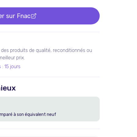
er sur
Fnac
des produits de qualité, reconditionnés ou
illeur prix.
s
:
15 jours
ieux
mparé à son équivalent neuf