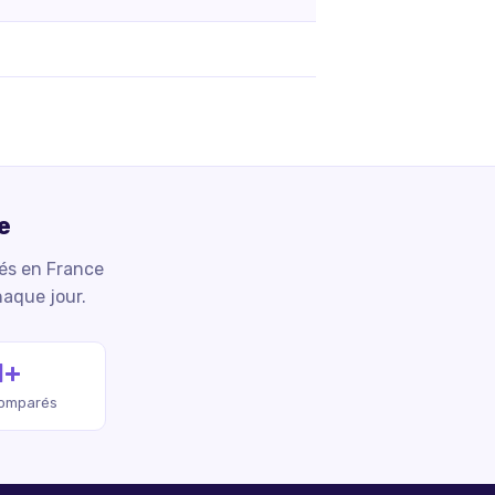
e
iés en France
haque jour.
M+
comparés