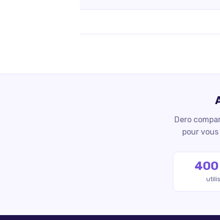
Dero compare
pour vous 
400
util