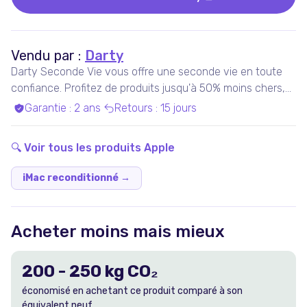
Vendu par :
Darty
Darty Seconde Vie vous offre une seconde vie en toute
confiance. Profitez de produits jusqu'à 50% moins chers,
pris en charge par nos experts qualifiés, dans nos ateliers
Garantie
:
2 ans
Retours
:
15 jours
en France ou chez nos partenaires. Bénéficiez de produits
garantis 100% fonctionnels, avec les services Darty inclus
🔍 Voir tous les produits
Apple
!
iMac reconditionné
→
Acheter moins mais mieux
200
-
250
kg CO₂
économisé en achetant ce produit comparé à son
équivalent neuf