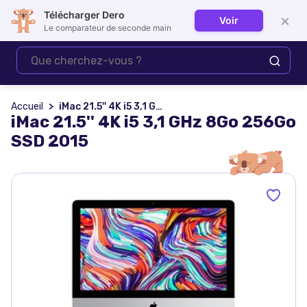
Télécharger Dero
×
Voir
Se connecter
Le comparateur de seconde main
Accueil
iMac 21.5'' 4K i5 3,1 GHz 8Go 256Go SSD 2015
iMac 21.5'' 4K i5 3,1 GHz 8Go 256Go
SSD 2015