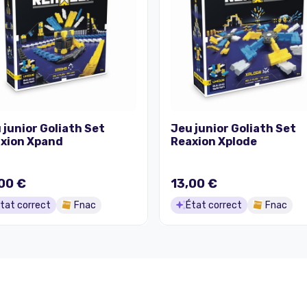
 junior Goliath Set
Jeu junior Goliath Set
xion Xpand
Reaxion Xplode
00 €
13,00 €
tat correct
Fnac
État correct
Fnac