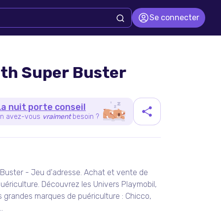
Se connecter
ath Super Buster
La nuit porte conseil
n avez-vous
vraiment
besoin ?
duit
 Buster - Jeu d'adresse. Achat et vente de
puériculture. Découvrez les Univers Playmobil,
es grandes marques de puériculture : Chicco,
.