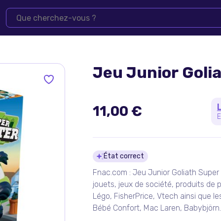
Jeu Junior Goli
11,00 €
E
Détails du pro
État correct
Fnac.com : Jeu Junior Goliath Super
jouets, jeux de société, produits de 
Légo, FisherPrice, Vtech ainsi que l
Bébé Confort, Mac Laren, Babybjörn..