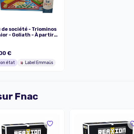
 de société - Triominos
ior - Goliath - À partir
5 ans.
00 €
on état
Label Emmaüs
 sur
Fnac