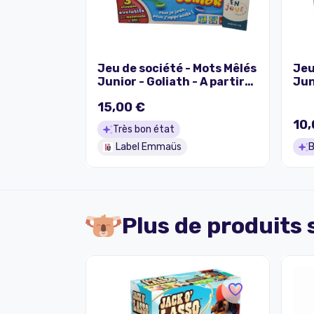
Jeu de société - Mots Mêlés
Jeu
Junior - Goliath - A partir
Jun
de ans.
de 
15,00 €
10,
Très bon état
Label Emmaüs
B
Plus de produits