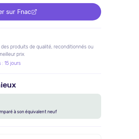
er sur
Fnac
des produits de qualité, reconditionnés ou
illeur prix.
s
:
15 jours
ieux
mparé à son équivalent neuf