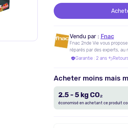
Achet
Vendu par :
Fnac
Fnac 2nde Vie vous propose 
réparés par des experts, au me
Garantie
:
2 ans
Retour
Acheter moins mais m
2.5
-
5
kg CO₂
économisé en achetant ce produit co