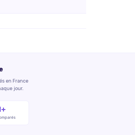
e
iés en France
haque jour.
M+
comparés