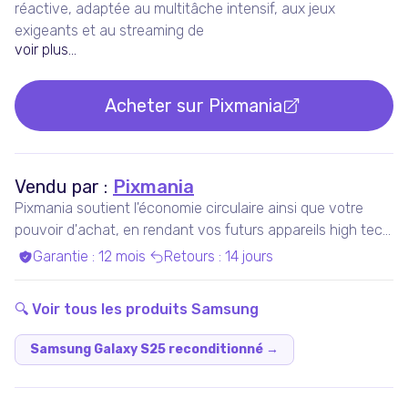
réactive, adaptée au multitâche intensif, aux jeux
exigeants et au streaming de
voir plus...
Acheter sur
Pixmania
Vendu par :
Pixmania
Pixmania soutient l'économie circulaire ainsi que votre
pouvoir d'achat, en rendant vos futurs appareils high tech
plus accessibles que jamais, tout en maximisant leur
Garantie
:
12 mois
Retours
:
14 jours
durée de vie.
🔍 Voir tous les produits
Samsung
Samsung Galaxy S25 reconditionné
→