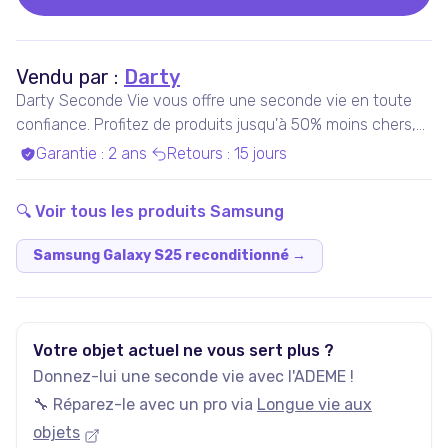
Vendu par :
Darty
Darty Seconde Vie vous offre une seconde vie en toute
confiance. Profitez de produits jusqu'à 50% moins chers,
pris en charge par nos experts qualifiés, dans nos ateliers
Garantie
:
2 ans
Retours
:
15 jours
en France ou chez nos partenaires. Bénéficiez de produits
garantis 100% fonctionnels, avec les services Darty inclus
🔍 Voir tous les produits
Samsung
!
Samsung Galaxy S25 reconditionné
→
Votre objet actuel ne vous sert plus ?
Donnez-lui une seconde vie avec l'ADEME !
🔧 Réparez-le avec un pro via
Longue vie aux
objets