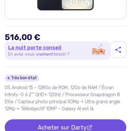
516,00 €
La nuit porte conseil
En avez-vous
vraiment
besoin ?
Détails du produit
Très bon état
OS Android 15 - 128Go de ROM, 12Go de RAM / Écran
Infinity-O 6.2"" QHD+ 120Hz / Processeur Snapdragon 8
Elite / Capteur photo principal 50Mp + Ultra grand angle
12Mp + Téléobjectif 10MP - Galaxy AI est là
Acheter sur
Darty