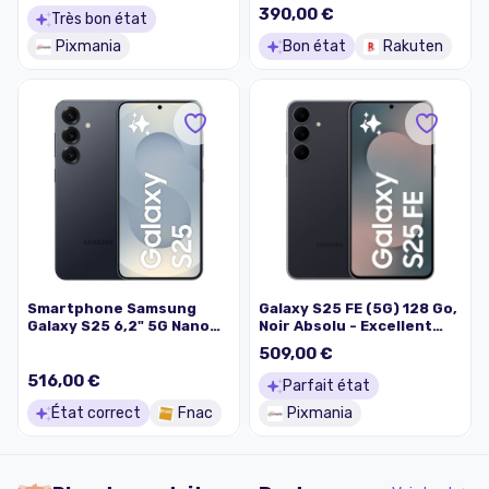
390,00 €
Très bon état
Pixmania
Bon état
Rakuten
Smartphone Samsung
Galaxy S25 FE (5G) 128 Go,
Galaxy S25 6,2" 5G Nano
Noir Absolu - Excellent
SIM 128 Go Noir Absolu
état
509,00 €
516,00 €
Parfait état
État correct
Fnac
Pixmania