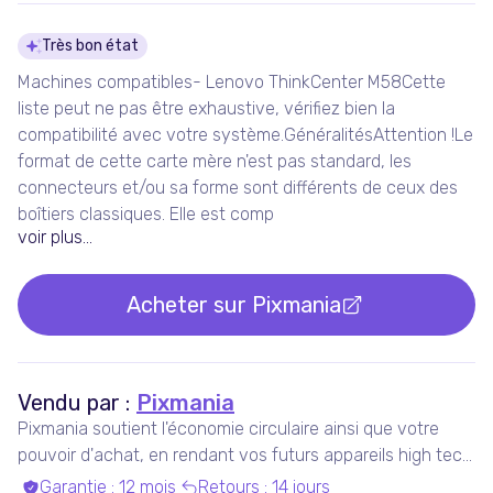
Détails du produit
Très bon état
Machines compatibles- Lenovo ThinkCenter M58Cette
liste peut ne pas être exhaustive, vérifiez bien la
compatibilité avec votre système.GénéralitésAttention !Le
format de cette carte mère n'est pas standard, les
connecteurs et/ou sa forme sont différents de ceux des
boîtiers classiques. Elle est comp
voir plus...
Acheter sur
Pixmania
Vendu par :
Pixmania
Pixmania soutient l'économie circulaire ainsi que votre
pouvoir d'achat, en rendant vos futurs appareils high tech
plus accessibles que jamais, tout en maximisant leur
Garantie
:
12 mois
Retours
:
14 jours