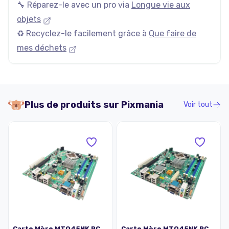
🔧 Réparez-le avec un pro via
Longue vie aux
objets
♻️ Recyclez-le facilement grâce à
Que faire de
mes déchets
Plus de produits sur
Pixmania
Voir tout
Carte Mère MTQ45NK PC
Carte Mère MTQ45NK PC