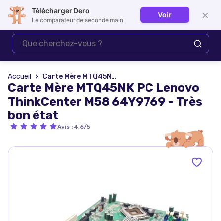
Télécharger Dero
×
Voir
Se connecter
Le comparateur de seconde main
Accueil
Carte Mère MTQ45NK PC Lenovo ThinkCenter M58 64Y9769 - Très bon état
Carte Mère MTQ45NK PC Lenovo
ThinkCenter M58 64Y9769 - Très
bon état
Avis
:
4,6/5