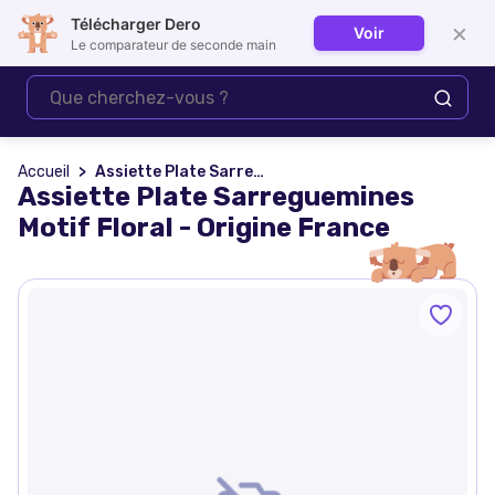
Télécharger Dero
×
Voir
Se connecter
Le comparateur de seconde main
Accueil
Assiette Plate Sarreguemines Motif Floral - Origine France
Assiette Plate Sarreguemines
Motif Floral - Origine France