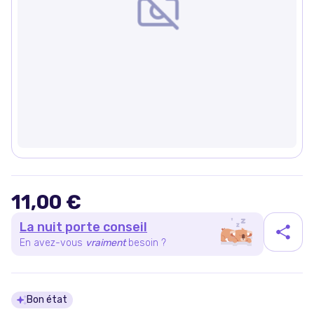
11,00 €
La nuit porte conseil
En avez-vous
vraiment
besoin ?
Détails du produit
Bon état