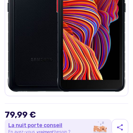
79,99 €
La nuit porte conseil
En avez-vous
vraiment
besoin ?