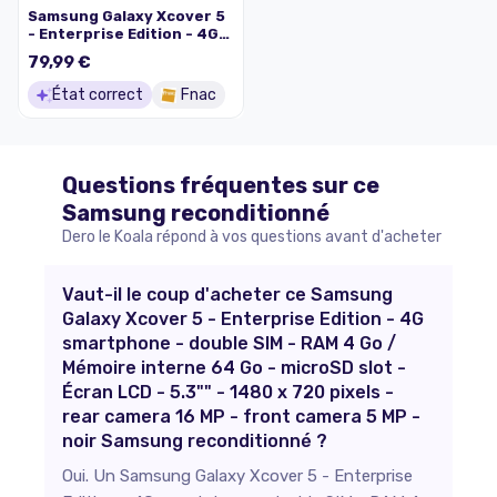
Samsung Galaxy Xcover 5
- Enterprise Edition - 4G
smartphone - double SIM -
79,99 €
RAM 4 Go / Mémoire
interne 64 Go - microSD
État correct
Fnac
slot - Écran LCD - 5.3" -
1480 x 720 pixels - rear
camera 16 MP - front
camera 5 MP - noir
Questions fréquentes sur ce
Samsung
reconditionné
Dero le Koala répond à vos questions avant d'acheter
Vaut-il le coup d'acheter ce Samsung
Galaxy Xcover 5 - Enterprise Edition - 4G
smartphone - double SIM - RAM 4 Go /
Mémoire interne 64 Go - microSD slot -
Écran LCD - 5.3"" - 1480 x 720 pixels -
rear camera 16 MP - front camera 5 MP -
noir Samsung reconditionné ?
Oui. Un Samsung Galaxy Xcover 5 - Enterprise