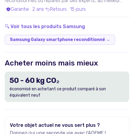
reconditionnés ou réparés par des experts, au meilleur
prix.
Garantie
:
2 ans
Retours
:
15 jours
🔍 Voir tous les produits
Samsung
Samsung Galaxy smartphone reconditionné
→
Acheter moins mais mieux
50
-
60
kg CO₂
économisé en achetant ce produit comparé à son
équivalent neuf
Votre objet actuel ne vous sert plus ?
Donnez-lui une seconde vie avec l'ADEME !