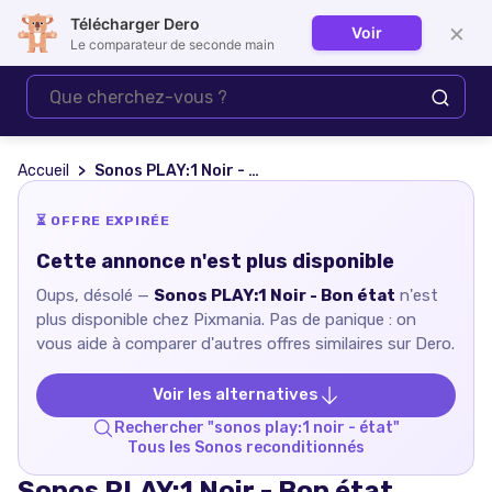
Télécharger Dero
×
Voir
Se connecter
Le comparateur de seconde main
Accueil
Sonos PLAY:1 Noir - Bon état
⏳ OFFRE EXPIRÉE
Cette annonce n'est plus disponible
Oups, désolé —
Sonos PLAY:1 Noir - Bon état
n'est
plus disponible chez
Pixmania
. Pas de panique : on
vous aide à comparer d'autres offres similaires sur Dero.
Voir les alternatives
Rechercher "
sonos play:1 noir - état
"
Tous les
Sonos
reconditionnés
Sonos PLAY:1 Noir - Bon état