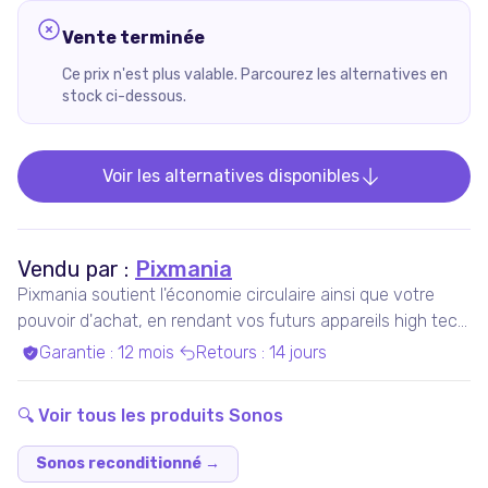
Vente terminée
Ce prix n'est plus valable. Parcourez les alternatives en
stock ci-dessous.
Voir les alternatives disponibles
Vendu par :
Pixmania
Pixmania soutient l'économie circulaire ainsi que votre
pouvoir d'achat, en rendant vos futurs appareils high tech
plus accessibles que jamais, tout en maximisant leur
Garantie
:
12 mois
Retours
:
14 jours
durée de vie.
🔍 Voir tous les produits
Sonos
Sonos reconditionné
→