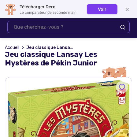
Télécharger Dero
×
Voir
Se connecter
Le comparateur de seconde main
Accueil
Jeu classique Lansay Les Mystères de Pékin Junior
Jeu classique Lansay Les
Mystères de Pékin Junior