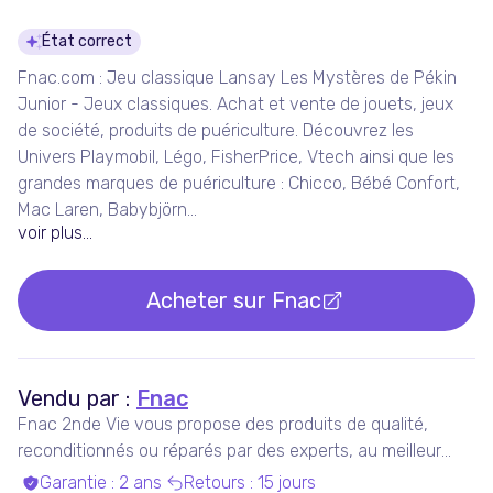
Détails du produit
État correct
Fnac.com : Jeu classique Lansay Les Mystères de Pékin
Junior - Jeux classiques. Achat et vente de jouets, jeux
de société, produits de puériculture. Découvrez les
Univers Playmobil, Légo, FisherPrice, Vtech ainsi que les
grandes marques de puériculture : Chicco, Bébé Confort,
Mac Laren, Babybjörn...
voir plus...
Acheter sur
Fnac
Vendu par :
Fnac
Fnac 2nde Vie vous propose des produits de qualité,
reconditionnés ou réparés par des experts, au meilleur
prix.
Garantie
:
2 ans
Retours
:
15 jours