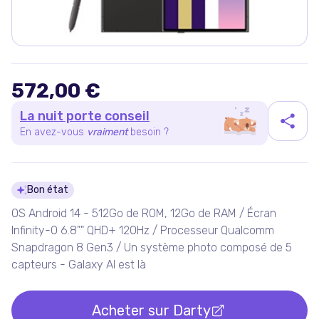
572,00 €
La nuit porte conseil
En avez-vous
vraiment
besoin ?
Détails du produit
Bon état
OS Android 14 - 512Go de ROM, 12Go de RAM / Écran
Infinity-O 6.8"" QHD+ 120Hz / Processeur Qualcomm
Snapdragon 8 Gen3 / Un système photo composé de 5
capteurs - Galaxy AI est là
Acheter sur
Darty