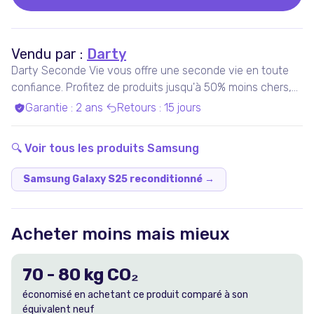
Vendu par :
Darty
Darty Seconde Vie vous offre une seconde vie en toute
confiance. Profitez de produits jusqu'à 50% moins chers,
pris en charge par nos experts qualifiés, dans nos ateliers
Garantie
:
2 ans
Retours
:
15 jours
en France ou chez nos partenaires. Bénéficiez de produits
garantis 100% fonctionnels, avec les services Darty inclus
🔍 Voir tous les produits
Samsung
!
Samsung Galaxy S25 reconditionné
→
Acheter moins mais mieux
70
-
80
kg CO₂
économisé en achetant ce produit comparé à son
équivalent neuf